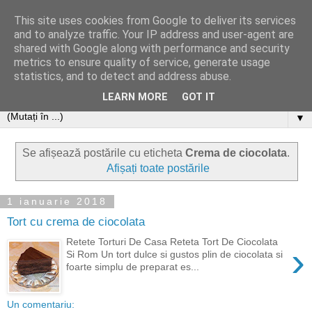
This site uses cookies from Google to deliver its services
and to analyze traffic. Your IP address and user-agent are
shared with Google along with performance and security
metrics to ensure quality of service, generate usage
statistics, and to detect and address abuse.
LEARN MORE
GOT IT
▼
Se afișează postările cu eticheta
Crema de ciocolata
.
Afișați toate postările
1 ianuarie 2018
Tort cu crema de ciocolata
Retete Torturi De Casa Reteta Tort De Ciocolata
›
Si Rom Un tort dulce si gustos plin de ciocolata si
foarte simplu de preparat es...
Un comentariu: