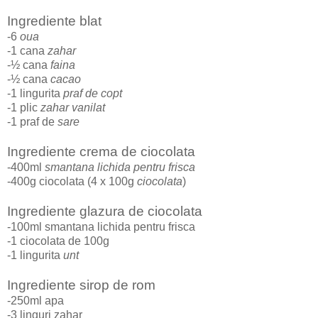
Ingrediente blat
-6
oua
-1 cana
zahar
-½ cana
faina
-½ cana
cacao
-1 lingurita
praf de copt
-1 plic
zahar vanilat
-1 praf de
sare
Ingrediente crema de ciocolata
-400ml
smantana lichida pentru frisca
-400g ciocolata (4 x 100g
ciocolata
)
Ingrediente glazura de ciocolata
-100ml smantana lichida pentru frisca
-1 ciocolata de 100g
-1 lingurita
unt
Ingrediente sirop de rom
-250ml apa
-3 linguri zahar