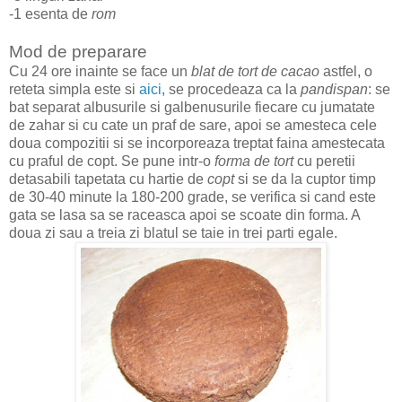
-1 esenta de
rom
Mod de preparare
Cu 24 ore inainte se face un
blat de tort de cacao
astfel, o
reteta simpla este si
aici
, se procedeaza ca la
pandispan
: se
bat separat albusurile si galbenusurile fiecare cu jumatate
de zahar si cu cate un praf de sare, apoi se amesteca cele
doua compozitii si se incorporeaza treptat faina amestecata
cu praful de copt. Se pune intr-o
forma de tort
cu peretii
detasabili tapetata cu hartie de
copt
si se da la cuptor timp
de 30-40 minute la 180-200 grade, se verifica si cand este
gata se lasa sa se raceasca apoi se scoate din forma. A
doua zi sau a treia zi blatul se taie in trei parti egale.