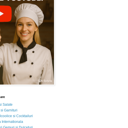
nare
si Salate
 si Garnituri
lcoolice si Cocktailuri
 Internationala
i Gemuri si Dulceturi