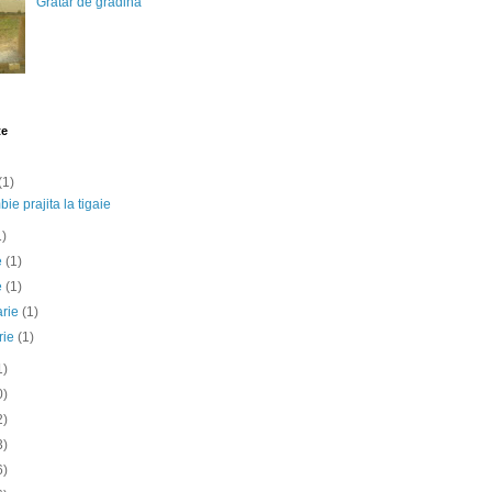
Gratar de gradina
te
(1)
ie prajita la tigaie
1)
ie
(1)
e
(1)
arie
(1)
rie
(1)
1)
0)
2)
3)
6)