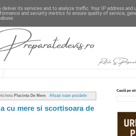
deliver its services and to analyze traffic. Your IP address and
formance and security metrics to ensure quality of service, ge
 abuse.
Caută pe sit
eticheta
Placinta De Mere
.
Afișați toate postările
a cu mere si scortisoara de