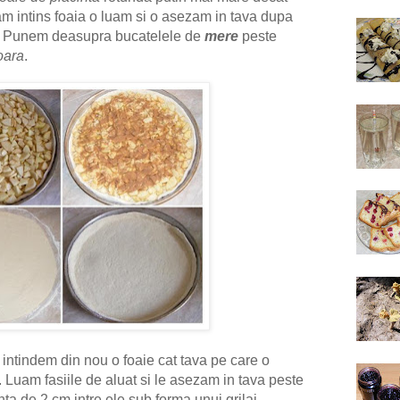
m intins foaia o luam si o asezam in tava dupa
ta. Punem deasupra bucatelele de
mere
peste
oara
.
intindem din nou o foaie cat tava pe care o
. Luam fasiile de aluat si le asezam in tava peste
ta de 2 cm intre ele sub forma unui grilaj.