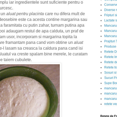
mplu iar ingredientele sunt suficiente pentru o
Conserve
turcesc.
Diverse r
 un
aluat pentru placinta
care nu difera mult de
Fripturi 
 deosebire este ca acesta contine margarina sau
Lactate s
ia faramitata cu putin zahar, turnam putina apa
Mancarur
apoi adaugam restul de apa calduta, un praf de
Mancarur
Mancarur
cam usor, incorporam si margarina topita la
Prajituri 
are framantam pana cand vom obtine un
aluat
Produse d
are-l lasam sa creasca la caldura pana cand isi
Retete D
aluatul va creste spalam bine merele, le curatam
Retete I
le taiem cubulete.
Retete d
Retete tr
Sosuri si
Sucuri Fr
Supe Bor
mancarur
mancarur
mancarur
retete v
Retete de F