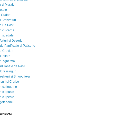
 si Muraturi
etete
si Gratare
i Branzeturi
i De Post
i cu carne
i stradale
Torturi si Deserturi
e Panificatie si Patiserie
e Craciun
munitate
e inghetata
aditionale de Pasti
 Dressinguri
esh-uri si Smoothie-uri
suri si Ciorbe
i cu legume
i cu paste
i cu peste
egetariene
rumusete