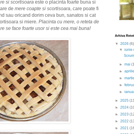
e si scortisoara
este o placinta foarte buna si
oare de
mere coapte si scortisoara
, care poate fi
nd sau oricand dorim ceva bun, sanatos si cat
cortisoara si miere.
Placinta cu mere, o reteta de
are se face foarte usor si este cea mai buna!
Arhiva Rete
▼
2026
(6)
▼
iunie
Scrumb
►
mai
(
►
april
►
marti
►
febru
►
ianua
►
2025
(1
►
2024
(1
►
2023
(1
►
2022
(1
►
2021
(1