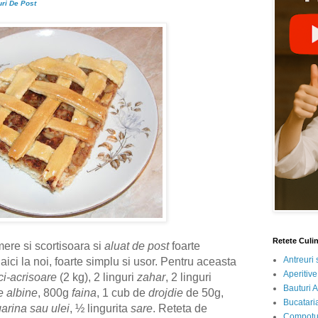
uri De Post
Retete Culi
ere si scortisoara si
aluat de post
foarte
Antreuri 
ici la noi, foarte simplu si usor. Pentru aceasta
Aperitive
ci-acrisoare
(2 kg), 2 linguri
zahar
, 2 linguri
Bauturi A
e albine
, 800g
faina
, 1 cub de
drojdie
de 50g,
Bucataria
arina sau ulei
, ½ lingurita
sare
. Reteta de
Compotur