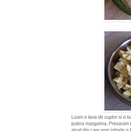
Luam o
tava de cuptor
si o t
putina margarina. Presaram bl
aluat din care vom intinde o