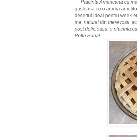
Placinta Americana cu mer
gustoasa cu o aroma ametit
desertul ideal pentru week-e
mai
natural
din
mere rosii
, s
post delicioasa, o placinta c
Pofta Buna!