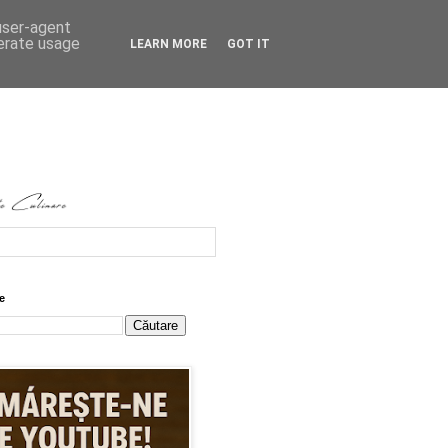
 user-agent
nerate usage
LEARN MORE
GOT IT
e