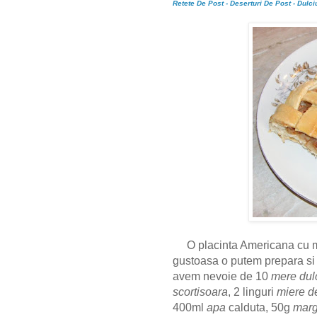
Retete De Post - Deserturi De Post - Dulci
O placinta Americana cu m
gustoasa o putem prepara si a
avem nevoie de 10
mere dul
scortisoara
, 2 linguri
miere d
400ml
apa
calduta, 50g
marg