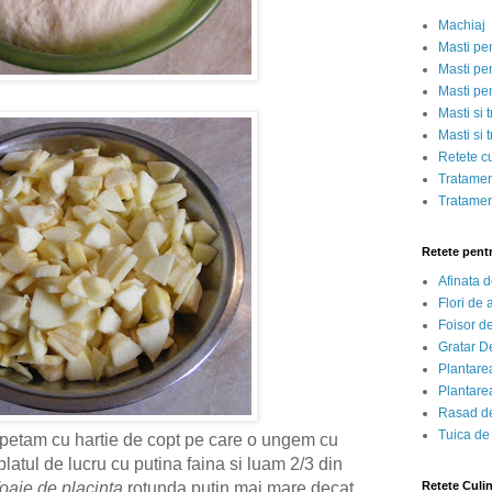
Machiaj
Masti pe
Masti pen
Masti pe
Masti si 
Masti si 
Retete c
Tratamen
Tratamen
Retete pent
Afinata 
Flori de
Foisor d
Gratar D
Plantarea
Plantarea
Rasad de
Tuica de
apetam cu hartie de copt pe care o ungem cu
atul de lucru cu putina faina si luam 2/3 din
Retete Culi
foaie de placinta
rotunda putin mai mare decat