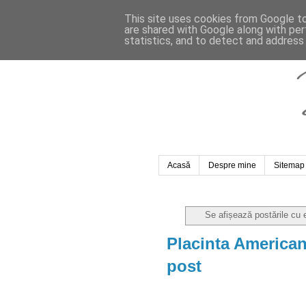
This site uses cookies from Google to 
are shared with Google along with per
statistics, and to detect and address
Acasă
Despre mine
Sitemap
Se afișează postările cu 
Placinta American
post