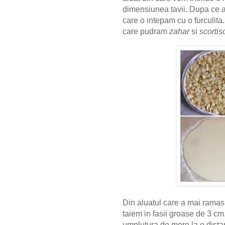
dimensiunea tavii. Dupa ce a
care o intepam cu o furculi
care pudram
zahar
si
scortis
Din aluatul care a mai ramas 
taiem in fasii groase de 3 cm
umplutura de mere la o distan