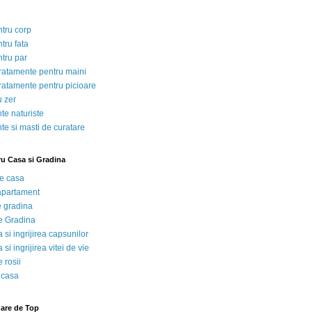
ntru corp
tru fata
ntru par
tratamente pentru maini
tratamente pentru picioare
u zer
te naturiste
te si masti de curatare
ru Casa si Gradina
de casa
 apartament
e gradina
e Gradina
 si ingrijirea capsunilor
 si ingrijirea vitei de vie
 rosii
 casa
nare de Top