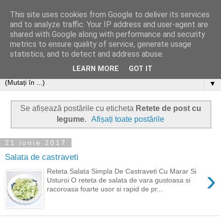
This site uses cookies from Google to deliver its services
and to analyze traffic. Your IP address and user-agent are
shared with Google along with performance and security
metrics to ensure quality of service, generate usage
statistics, and to detect and address abuse.
LEARN MORE
GOT IT
▼
Se afișează postările cu eticheta
Retete de post cu
legume
.
Afișați toate postările
21 iunie 2017
Salata de castraveti
›
Reteta Salata Simpla De Castraveti Cu Marar Si
Usturoi O reteta de salata de vara gustoasa si
racoroasa foarte usor si rapid de pr...