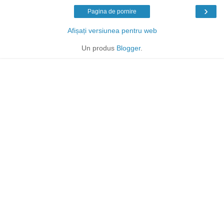
›
Pagina de pornire
Afișați versiunea pentru web
Un produs
Blogger
.