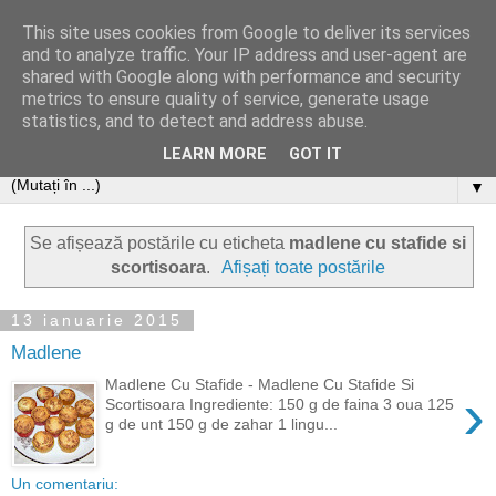
This site uses cookies from Google to deliver its services
and to analyze traffic. Your IP address and user-agent are
shared with Google along with performance and security
metrics to ensure quality of service, generate usage
statistics, and to detect and address abuse.
LEARN MORE
GOT IT
▼
Se afișează postările cu eticheta
madlene cu stafide si
scortisoara
.
Afișați toate postările
13 ianuarie 2015
Madlene
Madlene Cu Stafide - Madlene Cu Stafide Si
›
Scortisoara Ingrediente: 150 g de faina 3 oua 125
g de unt 150 g de zahar 1 lingu...
Un comentariu: