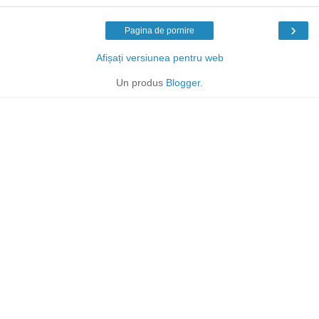
›
Pagina de pornire
Afișați versiunea pentru web
Un produs
Blogger
.