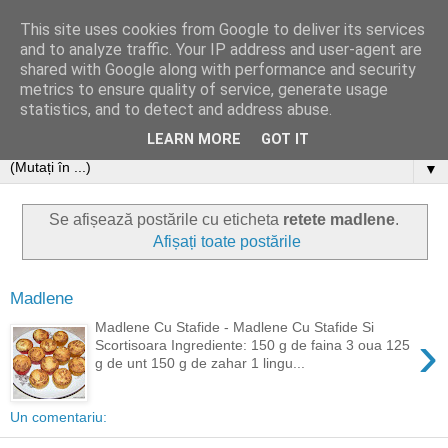
This site uses cookies from Google to deliver its services
and to analyze traffic. Your IP address and user-agent are
shared with Google along with performance and security
metrics to ensure quality of service, generate usage
statistics, and to detect and address abuse.
LEARN MORE
GOT IT
▼
Se afișează postările cu eticheta
retete madlene
.
Afișați toate postările
Madlene
Madlene Cu Stafide - Madlene Cu Stafide Si
›
Scortisoara Ingrediente: 150 g de faina 3 oua 125
g de unt 150 g de zahar 1 lingu...
Un comentariu: