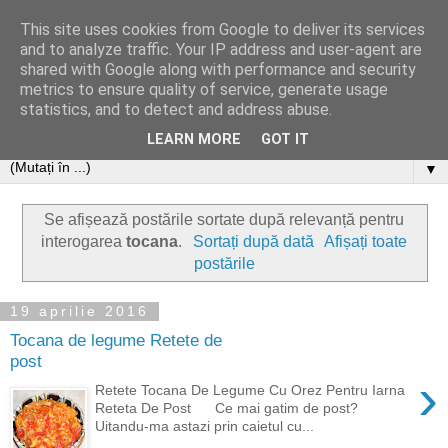
This site uses cookies from Google to deliver its services
and to analyze traffic. Your IP address and user-agent are
shared with Google along with performance and security
metrics to ensure quality of service, generate usage
statistics, and to detect and address abuse.
LEARN MORE
GOT IT
▼
Se afișează postările sortate după relevanță pentru
interogarea
tocana
.
Sortați după dată
Afișați toate
postările
19 aprilie 2016
Tocana de legume Retete de
post
›
Retete Tocana De Legume Cu Orez Pentru Iarna
Reteta De Post Ce mai gatim de post?
Uitandu-ma astazi prin caietul cu...