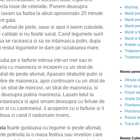
ecla rosie de celelalte. Punem deasupra
Machiaj
e lasam sa fiarba la aburi aproximativ 20 minute
Masti pe
nt gata.
Masti pen
Masti pe
 afumat de piele, oase si apoi il taiem cubulete.
Masti si 
e calitate si nu foarte sarat. Cand legumele sunt
Masti si 
 sa se raceasca si sa se intareasca putin, dupa
Retete c
i restul legumelor le dam pe razatoarea mare.
Tratamen
Tratamen
 pe o farfurie intinsa intr-un inel sau in
uria cu maioneza si incepem cu un strat de
Retete pent
strat de peste afumat. Apasam straturile putin si
Afinata 
tire de maioneza, apoi continuam cu un strat de
Flori de
, un strat de morcovi, un strat de maioneza, si
Foisor d
 si deasupra putina maioneza. Lasam totul la
Gratar D
 intareasca si apoi ornam deasupra cu feliute de
Plantarea
si cu castronelul, il acoperim cu o farfurie si il
Plantarea
doua zi cand il rasturnam invers.
Rasad de
Tuica de
ata
foarte gustoasa cu legume si peste afumat,
te potrivita la o masa festiva sau revelion care
Retete Culi