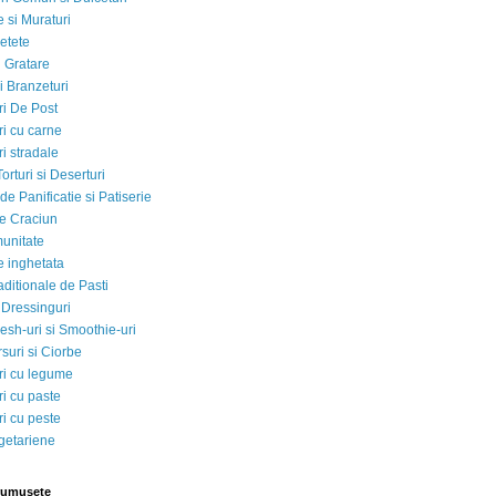
 si Muraturi
etete
si Gratare
i Branzeturi
i De Post
i cu carne
i stradale
Torturi si Deserturi
e Panificatie si Patiserie
e Craciun
munitate
e inghetata
aditionale de Pasti
 Dressinguri
esh-uri si Smoothie-uri
suri si Ciorbe
i cu legume
i cu paste
i cu peste
egetariene
rumusete