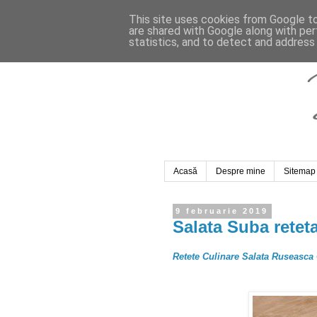
This site uses cookies from Google to 
are shared with Google along with per
statistics, and to detect and address
Acasă
Despre mine
Sitemap
9 februarie 2019
Salata Suba retet
Retete Culinare Salata Ruseasca