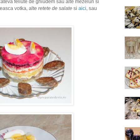
cateva feliute de ghiudem sau alte mezeluri si
seasca votka, alte
retete de salate
si
aici
, sau