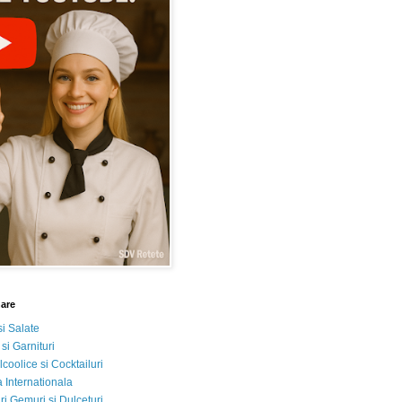
nare
si Salate
 si Garnituri
lcoolice si Cocktailuri
 Internationala
i Gemuri si Dulceturi