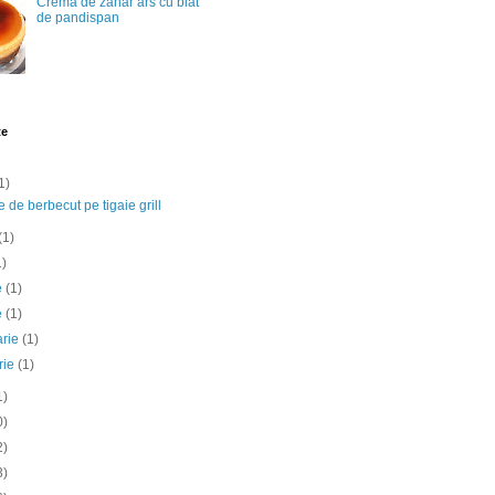
Crema de zahar ars cu blat
de pandispan
te
1)
e de berbecut pe tigaie grill
(1)
1)
ie
(1)
e
(1)
arie
(1)
rie
(1)
1)
0)
2)
3)