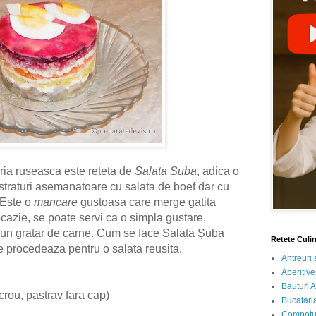
ria ruseasca este reteta de
Salata Suba
, adica o
straturi asemanatoare cu salata de boef dar cu
 Este o
mancare
gustoasa care merge gatita
cazie, se poate servi ca o simpla gustare,
 un gratar de carne. Cum se face Salata Șuba
Retete Culi
 procedeaza pentru o salata reusita.
Antreuri 
Aperitive
Bauturi A
rou, pastrav fara cap)
Bucataria
Compotur