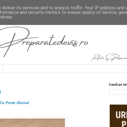
deliver its services and to analyze traffic. Your IP address and
formance and security metrics to ensure quality of service, ge
 abuse.
Caută pe sit
a
 Cu Peste Afumat