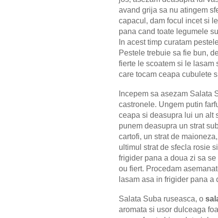
avand grija sa nu atingem sf
capacul, dam focul incet si l
pana cand toate legumele su
In acest timp curatam pestele
Pestele trebuie sa fie bun, d
fierte le scoatem si le lasam
care tocam ceapa cubulete s
Incepem sa asezam Salata Suba
castronele. Ungem putin farf
ceapa si deasupra lui un alt 
punem deasupra un strat sub
cartofi, un strat de maioneza
ultimul strat de sfecla rosie
frigider pana a doua zi sa se
ou fiert. Procedam asemanator 
lasam asa in frigider pana a 
Salata Suba ruseasca, o
sal
aromata si usor dulceaga foar