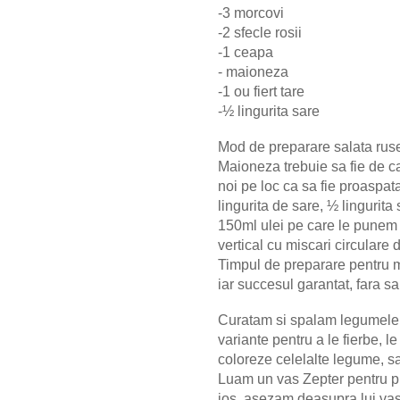
-3 morcovi
-2 sfecle rosii
-1 ceapa
- maioneza
-1 ou fiert tare
-½ lingurita sare
Mod de preparare salata rus
Maioneza trebuie sa fie de c
noi pe loc ca sa fie proaspat
lingurita de sare, ½ lingurita
150ml ulei pe care le punem t
vertical cu miscari circulare
Timpul de preparare pentru 
iar succesul garantat, fara s
Curatam si spalam legumele 
variante pentru a le fierbe, l
coloreze celelalte legume, sa
Luam un vas Zepter pentru pr
jos, asezam deasupra lui vas