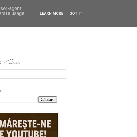
 user-agent
nerate usage
LEARN MORE
GOT IT
e