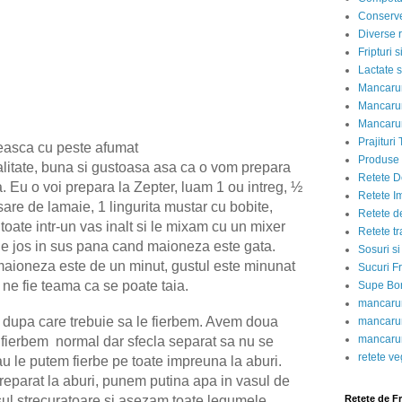
Conserve
Diverse r
Fripturi 
Lactate s
Mancarur
Mancarur
Mancarur
Prajituri 
easca cu peste afumat
Produse d
alitate, buna si gustoasa asa ca o vom prepara
Retete D
a. Eu o voi prepara la Zepter, luam 1 ou intreg, ½
Retete I
 sare de lamaie, 1 lingurita mustar cu bobite,
Retete d
oate intr-un vas inalt si le mixam cu un mixer
Retete tr
 de jos in sus pana cand maioneza este gata.
Sosuri si
maioneza este de un minut, gustul este minunat
Sucuri Fr
a ne fie teama ca se poate taia.
Supe Bor
mancarur
dupa care trebuie sa le fierbem. Avem doua
mancarur
mancarur
e fierbem
normal dar sfecla separat sa nu se
retete v
u le putem fierbe pe toate impreuna la aburi.
eparat la aburi, punem putina apa in vasul de
ul strecuratoare si asezam toate legumele
Retete de F