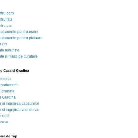
ntru corp
tru fata
ntru par
tratamente pentru maini
tratamente pentru picioare
u zer
te naturiste
te si masti de curatare
ru Casa si Gradina
de casa
 apartament
e gradina
e Gradina
 si ingrijirea capsunilor
 si ingrijirea vitei de vie
 rosii
 casa
nare de Top