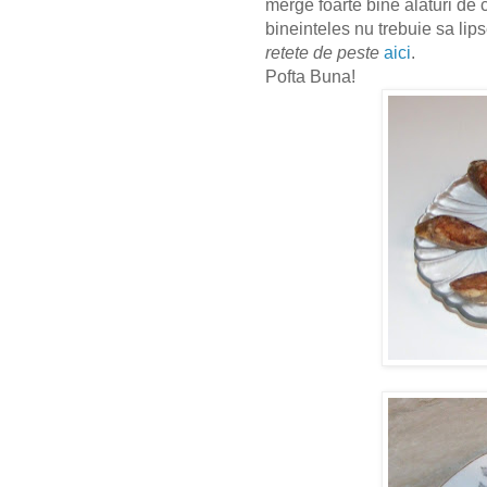
merge foarte bine alaturi de 
bineinteles nu trebuie sa lip
retete de peste
aici
.
Pofta Buna!