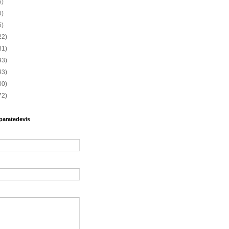
6)
6)
5)
22)
81)
93)
43)
00)
72)
paratedevis