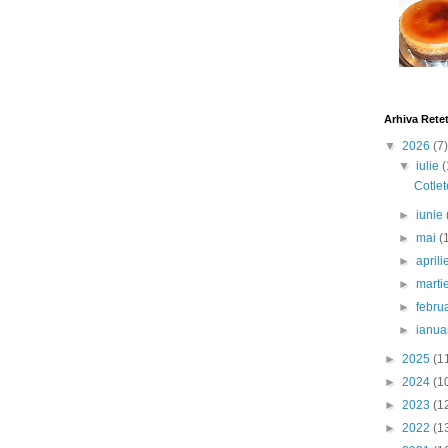
Arhiva Rete
▼
2026
(7)
▼
iulie
(
Cotlet
►
iunie
►
mai
(
►
april
►
marti
►
febru
►
ianua
►
2025
(1
►
2024
(1
►
2023
(1
►
2022
(1