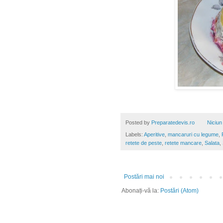
Posted by
Preparatedevis.ro
Niciun
Labels:
Aperitive
,
mancaruri cu legume
,
retete de peste
,
retete mancare
,
Salata
,
Postări mai noi
Abonați-vă la:
Postări (Atom)