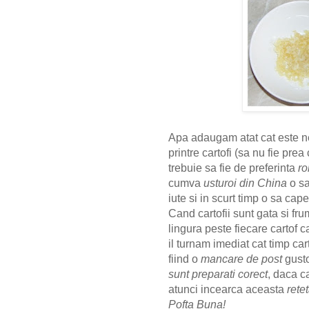
Apa adaugam atat cat este ne
printre cartofi (sa nu fie pre
trebuie sa fie de preferinta
r
cumva
usturoi din China
o sa
iute si in scurt timp o sa cap
Cand cartofii sunt gata si fr
lingura peste fiecare cartof c
il turnam imediat cat timp cart
fiind o
mancare de post
gusto
sunt preparati corect
, daca c
atunci incearca aceasta
rete
Pofta Buna!