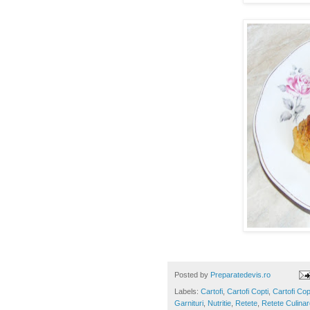
Posted by
Preparatedevis.ro
Labels:
Cartofi
,
Cartofi Copti
,
Cartofi Cop
Garnituri
,
Nutritie
,
Retete
,
Retete Culinar