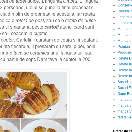
boia de ardei
dulce, 1 lingurita
cimbru
, 1 lingura
Conserve
2 persoane, uleiul se pune la final proaspat si
Diverse r
ia din plin de proprietatile acestuia, iar reteta
Fripturi 
ine ca o
reteta de post
, sau ca o
reteta de dulce
Lactate s
sa si smantana peste
cartofi
atunci cand sunt
Mancarur
te sa-i coacem la
cuptor
.
Mancarur
 cuptor
. Cartofii ii curatam de coaja si ii spalam,
Mancarur
rinta fiecaruia, ii presaram cu sare, piper, boia,
Prajituri 
 intr-o
tava de ceramica
unul langa altul, sau
Produse d
Retete D
cu hartie de copt. Dam tava la cuptor la 200
Retete I
Retete d
Retete tr
Sosuri si
Sucuri Fr
Supe Bor
mancarur
mancarur
mancarur
retete v
Retete de F