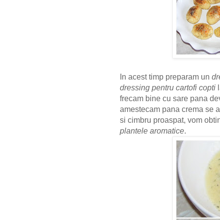
In acest timp preparam un
dr
dressing pentru cartofi copti
l
frecam bine cu sare pana dev
amestecam pana crema se alb
si cimbru proaspat, vom obt
plantele aromatice
.