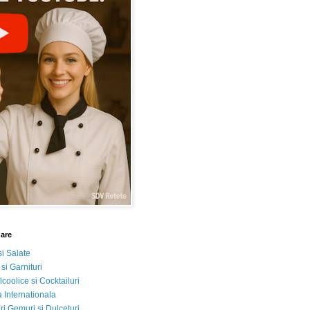
nare
si Salate
 si Garnituri
lcoolice si Cocktailuri
 Internationala
i Gemuri si Dulceturi