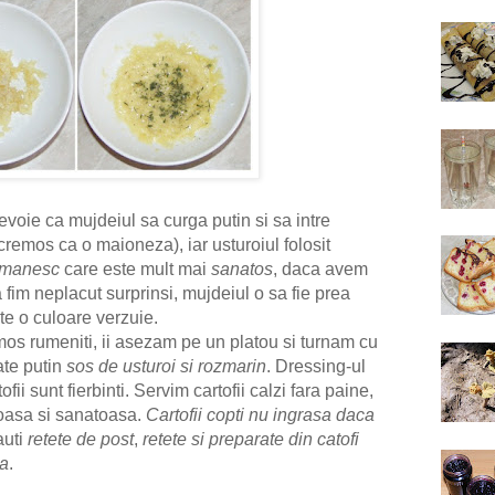
voie ca mujdeiul sa curga putin si sa intre
a cremos ca o maioneza), iar usturoiul folosit
omanesc
care este mult mai
sanatos
, daca avem
 fim neplacut surprinsi, mujdeiul o sa fie prea
ete o culoare verzuie.
umos rumeniti, ii asezam pe un platou si turnam cu
ate putin
sos de usturoi si rozmarin
. Dressing-ul
ofii sunt fierbinti. Servim cartofii calzi fara paine,
asa si sanatoasa.
Cartofii copti nu ingrasa daca
auti
retete de post
,
retete si preparate din catofi
ta
.