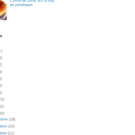
Crema de zahar ars cu blat
de pandispan
te
1)
0)
2)
3)
6)
6)
5)
22)
81)
93)
mbrie
(18)
mbrie
(15)
mbrie
(21)