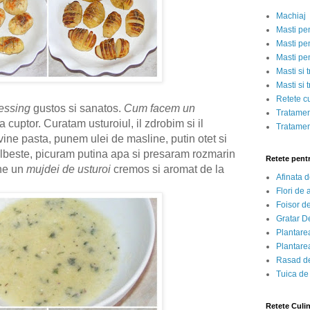
Machiaj
Masti pe
Masti pen
Masti pe
Masti si 
Masti si 
Retete c
essing
gustos si sanatos.
Cum facem un
Tratamen
a cuptor. Curatam usturoiul, il zdrobim si il
Tratamen
ine pasta, punem ulei de masline, putin otet si
este, picuram putina apa si presaram rozmarin
Retete pent
ine un
mujdei de usturoi
cremos si aromat de la
Afinata 
Flori de
Foisor d
Gratar D
Plantarea
Plantarea
Rasad de
Tuica de
Retete Culi