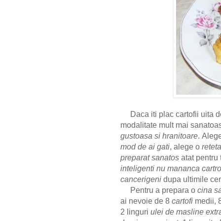
Daca iti plac cartofii uita 
modalitate mult mai sanato
gustoasa si hranitoare
.
Aleg
mod de ai gati
, alege o
reteta
preparat sanatos
atat pentru 
inteligenti nu mananca cartrofi
cancerigeni
dupa ultimile cer
Pentru a prepara o
cina s
ai nevoie de 8
cartofi
medii, 
2 linguri
ulei de masline extr