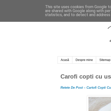
This site uses cookies from Google to 
are shared with Google along with per
statistics, and to detect and address
Acasă
Despre mine
Sitemap
Carofi copti cu us
Retete De Post – Cartofi Copti C