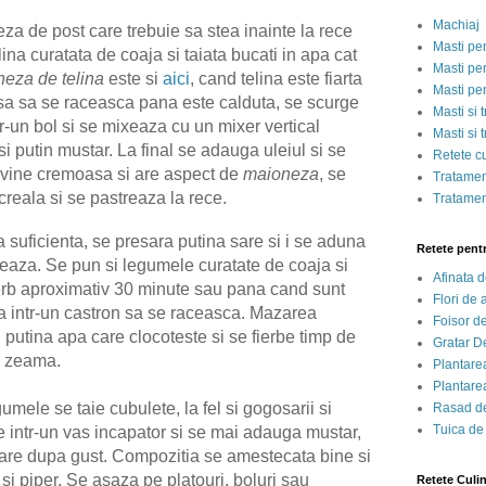
Machiaj
za de post care trebuie sa stea inainte la rece
Masti pe
lina curatata de coaja si taiata bucati in apa cat
Masti pen
eza de telina
este si
aici
, cand telina este fiarta
Masti pe
sa sa se raceasca pana este calduta, se scurge
Masti si 
-un bol si se mixeaza cu un mixer vertical
Masti si 
putin mustar. La final se adauga uleiul si se
Retete c
vine cremoasa si are aspect de
maioneza
, se
Tratamen
acreala si se pastreaza la rece.
Tratamen
a suficienta, se presara putina sare si i se aduna
Retete pent
aza. Se pun si legumele curatate de coaja si
Afinata 
fierb aproximativ 30 minute sau pana cand sunt
Flori de
eta intr-un castron sa se raceasca. Mazarea
Foisor d
putina apa care clocoteste si se fierbe timp de
Gratar D
e zeama.
Plantarea
Plantarea
umele se taie cubulete, la fel si gogosarii si
Rasad de
Tuica de
e intr-un vas incapator si se mai adauga mustar,
are dupa gust. Compozitia se amestecata bine si
 si piper. Se asaza pe platouri, boluri sau
Retete Culi