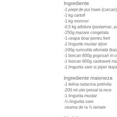
Ingrediente
-1
piept de pui
mare (curcan
-1 kg
cartofi
-1 kg
morcovi
-0,5 kg
albitura
(pastarnac, p
-250g
mazare
congelata
-1
ceapa
doar pentru fiert
-2 lingurite
mustar dijon
-100g
sunculita afumata
(kai
-1 borcan 800g
gogosari in o
-1 borcan 800g
castraveti mu
-1 lingurita
sare
si
piper
dupa
Ingrediente maioneza
-1
telina
radacina potrivita
-200 ml
ulei
presat la rece
-1 lingurita
mustar
-¼ lingurita sare
-zeama de la ½
lamaie