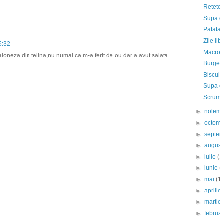
Retete
Supa 
Patat
Zile l
5:32
Macro
aioneza din telina,nu numai ca m-a ferit de ou dar a avut salata
Burger
Biscui
Supa d
Scrumb
►
noie
►
octo
►
sept
►
augu
►
iulie
(
►
iunie
►
mai
(
►
april
►
marti
►
febru