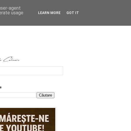
 user-agent
nerate usage
LEARN MORE
GOT IT
e