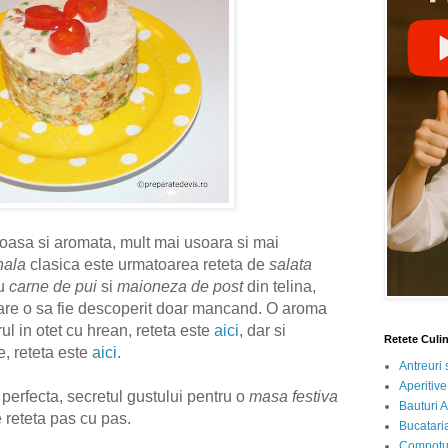
oasa si aromata, mult mai usoara si mai
onala
clasica este urmatoarea reteta de
salata
u
carne de pui
si
maioneza de post
din telina,
care o sa fie descoperit doar mancand. O aroma
l in otet cu hrean, reteta este
aici
, dar si
Retete Culi
te, reteta este
aici
.
Antreuri 
Aperitive
perfecta, secretul gustului pentru o
masa festiva
Bauturi A
 reteta pas cu pas.
Bucataria
Compotur