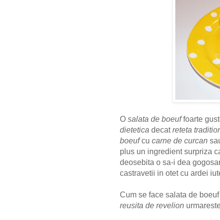
O
salata de boeuf
foarte gust
dietetica
decat
reteta traditi
boeuf
cu
carne de curcan
sa
plus un ingredient surpriza 
deosebita o sa-i dea gogosaru
castravetii in otet cu ardei iu
Cum se face salata de boeuf 
reusita de revelion
urmareste