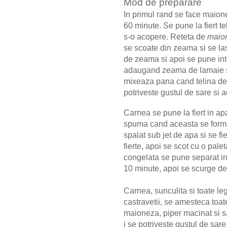
Mod de preparare
In primul rand se face maione
60 minute. Se pune la fiert te
s-o acopere. Reteta de
maion
se scoate din zeama si se la
de zeama si apoi se pune intr
adaugand zeama de lamaie si 
mixeaza pana cand telina de
potriveste gustul de sare si 
Carnea se pune la fiert in ap
spuma cand aceasta se forme
spalat sub jet de apa si se 
fierte, apoi se scot cu o pal
congelata se pune separat in 
10 minute, apoi se scurge d
Carnea, sunculita si toate leg
castravetii, se amesteca toat
maioneza, piper macinat si s
i se potriveste gustul de sare