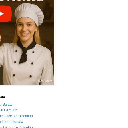
nare
si Salate
 si Garnituri
lcoolice si Cocktailuri
 Internationala
i Gemuri si Dulceturi