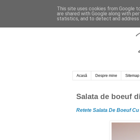
This site uses cookies from Google to 
are shared with Google along with per
statistics, and to detect and address
Acasă
Despre mine
Sitemap
Salata de boeuf di
Retete Salata De Boeuf Cu 