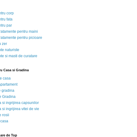
ntru corp
tru fata
ntru par
tratamente pentru maini
tratamente pentru picioare
u zer
te naturiste
te si masti de curatare
ru Casa si Gradina
de casa
 apartament
e gradina
e Gradina
 si ingrijirea capsunilor
 si ingrijirea vitei de vie
 rosii
 casa
nare de Top