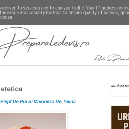
deliver its services and to analyze traffic. Your IP address and
formance and security metrics to ensure quality of service, ge
 abuse.
Caută pe sit
etetica
Piept De Pui Si Maioneza De Telina