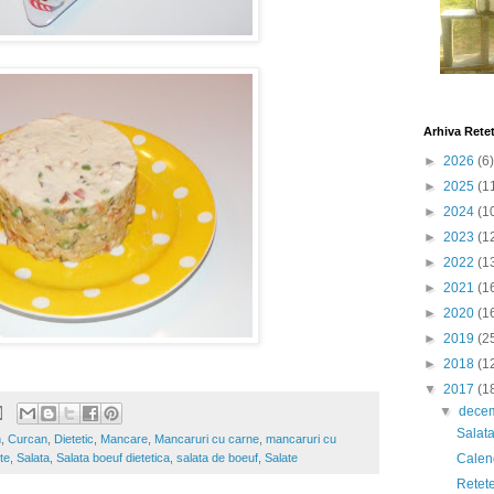
Arhiva Rete
►
2026
(6)
►
2025
(1
►
2024
(1
►
2023
(1
►
2022
(1
►
2021
(1
►
2020
(1
►
2019
(2
►
2018
(1
▼
2017
(1
▼
dece
Salata
n
,
Curcan
,
Dietetic
,
Mancare
,
Mancaruri cu carne
,
mancaruri cu
te
,
Salata
,
Salata boeuf dietetica
,
salata de boeuf
,
Salate
Calen
Retete