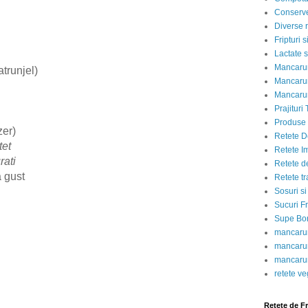
Conserve
)
Diverse r
Fripturi 
Lactate s
Mancarur
atrunjel)
Mancarur
Mancarur
Prajituri 
Produse d
zer)
Retete D
tet
Retete I
rati
Retete d
 gust
Retete tr
Sosuri si
Sucuri Fr
Supe Bor
mancarur
mancarur
mancarur
retete v
Retete de F