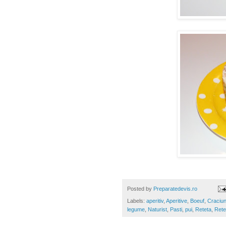
Posted by
Preparatedevis.ro
Labels:
aperitiv
,
Aperitive
,
Boeuf
,
Craciu
legume
,
Naturist
,
Pasti
,
pui
,
Reteta
,
Rete