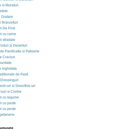
 si Muraturi
etete
si Gratare
i Branzeturi
i De Post
i cu carne
i stradale
Torturi si Deserturi
e Panificatie si Patiserie
e Craciun
munitate
e inghetata
aditionale de Pasti
 Dressinguri
esh-uri si Smoothie-uri
suri si Ciorbe
i cu legume
i cu paste
i cu peste
egetariene
rumusete