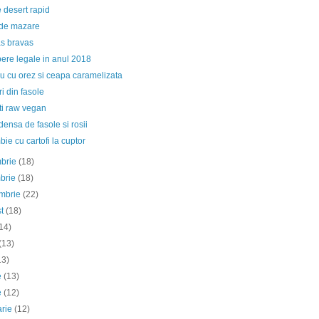
 desert rapid
de mazare
as bravas
ibere legale in anul 2018
u cu orez si ceapa caramelizata
i din fasole
ti raw vegan
ensa de fasole si rosii
ie cu cartofi la cuptor
mbrie
(18)
mbrie
(18)
embrie
(22)
st
(18)
14)
(13)
13)
ie
(13)
e
(12)
arie
(12)