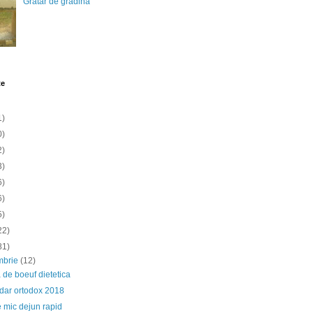
Gratar de gradina
te
1)
0)
2)
3)
6)
6)
5)
22)
81)
mbrie
(12)
 de boeuf dietetica
dar ortodox 2018
 mic dejun rapid