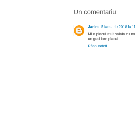
Un comentariu:
Janine
5 ianuarie 2018 la 1
Mi-a placut mult salata cu m
un gust tare placut .
Răspundeți