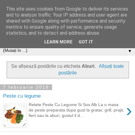
This site uses cookies from Google to deliver its services
and to analyze traffic. Your IP address and user-agent are
shared with Google along with performance and security
metrics to ensure quality of service, generate usage
statistics, and to detect and address abuse.
LEARN MORE
GOT IT
▼
Se afișează postările cu eticheta
Aburi
.
Afișați toate
postările
7 februarie 2018
Peste cu legume
›
Retete Peste Cu Legume Si Sos Alb La o masa
de peste preparata dupa gust la gratar, grill, prajit,
fiert sau la aburi, gustul il d...