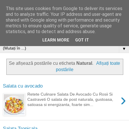
This site uses cookies from Google to deliver its services
and to analyze traffic. Your IP address and user-agent are
shared with Google along with performance and security
metrics to ensure quality of service, generate usage
statistics, and to detect and address abuse.
LEARN MORE
GOT IT
▼
Se afișează postările cu eticheta
Natural
.
Afișați toate
postările
Salata cu avocado
›
Retete Culinare Salata De Avocado Cu Rosii Si
Castraveti O salata de post naturala, gustoasa,
satioasa si energizanta, foarte sim...
Salata Tropicala