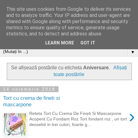
This site uses cookies from Google to deliver its services
and to analyze traffic. Your IP address and user-agent are
shared with Google along with performance and security
metrics to ensure quality of service, generate usage
statistics, and to detect and address abuse.
LEARN MORE
GOT IT
▼
Se afișează postările cu eticheta
Aniversare
.
Afișați
toate postările
14 noiembrie 2018
Tort cu crema de fineti si
mascarpone
›
Reteta Tort Cu Crema De Fineti Si Mascarpone
Acoperit Cu Fondant Roz Tort fondant roz , un tort
deosebit in trei culori, foarte g...