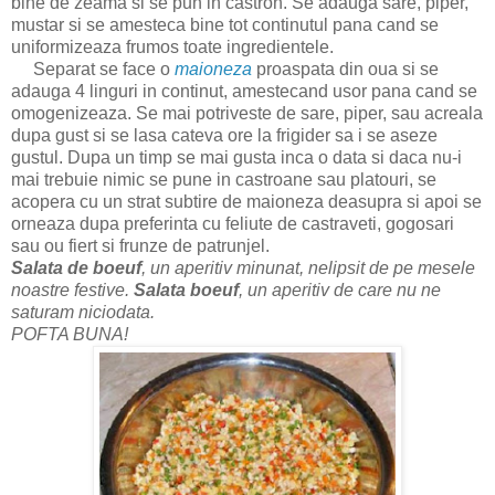
bine de zeama si se pun in castron. Se adauga sare, piper,
mustar si se amesteca bine tot continutul pana cand se
uniformizeaza frumos toate ingredientele.
Separat se face o
maioneza
proaspata din oua si se
adauga 4 linguri in continut, amestecand usor pana cand se
omogenizeaza. Se mai potriveste de sare, piper, sau acreala
dupa gust si se lasa cateva ore la frigider sa i se aseze
gustul. Dupa un timp se mai gusta inca o data si daca nu-i
mai trebuie nimic se pune in castroane sau platouri, se
acopera cu un strat subtire de maioneza deasupra si apoi se
orneaza dupa preferinta cu feliute de castraveti, gogosari
sau ou fiert si frunze de patrunjel.
Salata de boeuf
, un aperitiv minunat, nelipsit de pe mesele
noastre festive.
Salata boeuf
, un aperitiv de care nu ne
saturam niciodata.
POFTA BUNA!