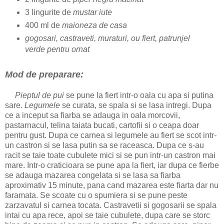
3 lingurite de
mustar iute
400 ml de
maioneza de casa
gogosari, castraveti, muraturi, ou fiert, patrunjel
verde pentru ornat
Mod de preparare:
Pieptul de pui
se pune la fiert intr-o oala cu apa si putina
sare.
Legumele
se curata, se spala si se lasa intregi.
Dupa
ce a inceput sa fiarba se adauga in oala morcovii,
pastarnacul, telina taiata bucati, cartofii si o ceapa doar
pentru gust. Dupa ce carnea si legumele au fiert se scot intr-
un castron si se lasa putin sa se raceasca. Dupa ce s-au
racit se taie toate cubulete mici si se pun intr-un castron mai
mare. Intr-o craticioara se pune apa la fiert, iar dupa ce fierbe
se adauga mazarea congelata si se lasa sa fiarba
aproximativ 15 minute, pana cand mazarea este fiarta dar nu
faramata. Se scoate cu o spumiera si se pune peste
zarzavatul si carnea tocata. Castravetii si gogosarii se spala
intai cu apa rece, apoi se taie cubulete, dupa care se storc