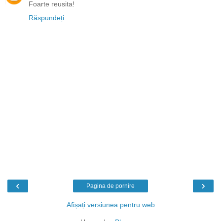
Foarte reusita!
Răspundeți
‹
›
Pagina de pornire
Afișați versiunea pentru web