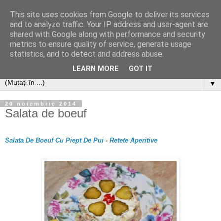
This site uses cookies from Google to deliver its services
and to analyze traffic. Your IP address and user-agent are
shared with Google along with performance and security
metrics to ensure quality of service, generate usage
statistics, and to detect and address abuse.
LEARN MORE
GOT IT
▼
20 noiembrie 2014
Salata de boeuf
Salata De Boeuf Cu Piept De Pui
-
Retete Aperitive