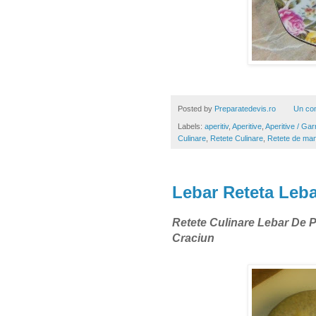
Posted by
Preparatedevis.ro
Un co
Labels:
aperitiv
,
Aperitive
,
Aperitive / Garn
Culinare
,
Retete Culinare
,
Retete de ma
Lebar Reteta Leba
Retete Culinare Lebar De P
Craciun