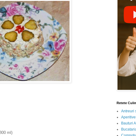
Retete Culi
Antreuri 
Aperitive
Bauturi A
Bucataria
800 ml)
Compotur