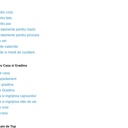
ntru corp
tru fata
ntru par
tratamente pentru maini
tratamente pentru picioare
u zer
te naturiste
te si masti de curatare
ru Casa si Gradina
de casa
 apartament
e gradina
e Gradina
 si ingrijirea capsunilor
 si ingrijirea vitei de vie
 rosii
 casa
nare de Top