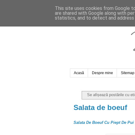
This site uses cookies from Google to 
are shared with Google along with per
statistics, and to detect and address
Acasă
Despre mine
Sitemap
Se afișează postările cu et
Salata de boeuf
Salata De Boeuf Cu Piept De Pui