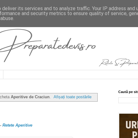
deliver its services and to analyze traffic. Your IP address and
formance and security metrics to ensure quality of service, ge
 abuse.
Caută pe sit
icheta
Aperitive de Craciun
.
Afișați toate postările
-
Retete Aperitive