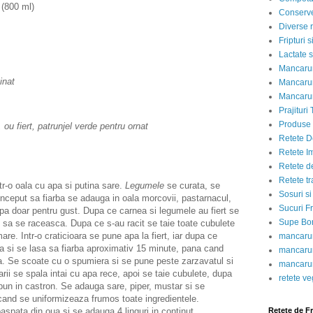
(800 ml)
Conserve
Diverse r
Fripturi 
Lactate s
Mancarur
inat
Mancarur
Mancarur
Prajituri 
Produse d
 ou fiert, patrunjel verde pentru ornat
Retete D
Retete I
Retete d
Retete tr
ntr-o oala cu apa si putina sare.
Legumele
se curata, se
Sosuri si
nceput sa fiarba se adauga in oala morcovii, pastarnacul,
Sucuri Fr
ceapa doar pentru gust. Dupa ce carnea si legumele au fiert se
Supe Bor
in sa se raceasca. Dupa ce s-au racit se taie toate cubulete
are. Intr-o craticioara se pune apa la fiert, iar dupa ce
mancarur
 si se lasa sa fiarba aproximativ 15 minute, pana cand
mancarur
a. Se scoate cu o spumiera si se pune peste zarzavatul si
mancarur
rii se spala intai cu apa rece, apoi se taie cubulete, dupa
retete v
pun in castron. Se adauga sare, piper, mustar si se
cand se uniformizeaza frumos toate ingredientele.
aspata din oua si se adauga 4 linguri in continut,
Retete de F