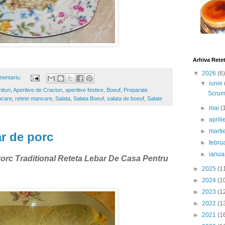
Arhiva Rete
▼
2026
(6)
mentariu:
▼
iunie
ituri
,
Aperitive de Craciun
,
aperitive festive
,
Boeuf
,
Preparate
Scrumb
ncare
,
retete mancare
,
Salata
,
Salata Boeuf
,
salata de boeuf
,
Salate
►
mai
(
►
april
►
marti
r de porc
►
febru
►
ianua
orc Traditional Reteta Lebar De Casa Pentru
►
2025
(1
►
2024
(1
►
2023
(1
►
2022
(1
►
2021
(1