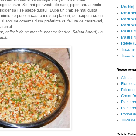
enizeaza. Se mai potriveste de sare, piper, sau acreala
Machiaj
frigider sa i se aseze gustul. Dupa un timp se mai gusta
Masti pe
e nimic se pune in castroane sau platouri, se acopera cu un
Masti pen
si apoi se orneaza dupa preferinta cu feliute de castraveti,
Masti pe
atrunjel.
Masti si 
at, nelipsit de pe mesele noastre festive.
Salata boeuf
, un
iodata.
Masti si 
Retete c
Tratamen
Tratamen
Retete pent
Afinata 
Flori de
Foisor d
Gratar D
Plantarea
Plantarea
Rasad de
Tuica de
Retete Culi