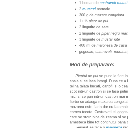
1 borcan de
castraveti murati
2
muraturi
normale
300 g de
mazare congelata
1+ ½
piept de pui
2 lingurite de
sare
2 lingurite de
piper negru mac
3 lingurite de
mustar iute
400 ml de
maioneza de casa
gogosari, castraveti, muraturi,
Mod de preparare:
Pieptul de pui
se pune la fiert i
spala si se lasa intregi.
Dupa ce a i
telina taiata bucati, cartofii si o 
scot intr-un castron si se lasa put
mici si se pun intr-un castron mai m
fierbe se adauga mazarea congelata
mazarea este fiarta dar nu faramat
carnea tocata. Castravetii si gogosa
care se storc bine de zeama si se 
amesteca bine tot continutul pana 
Separat se face o
maioneza
pro