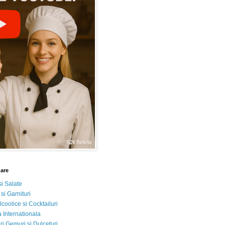
nare
si Salate
 si Garnituri
lcoolice si Cocktailuri
 Internationala
i Gemuri si Dulceturi