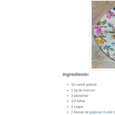
Ingrediente:
10
cartofi
potriviti
1 kg de
morcovi
3
pastarnac
1/3
telina
1 ceapa
1 borcan de
gogosari in otet
(