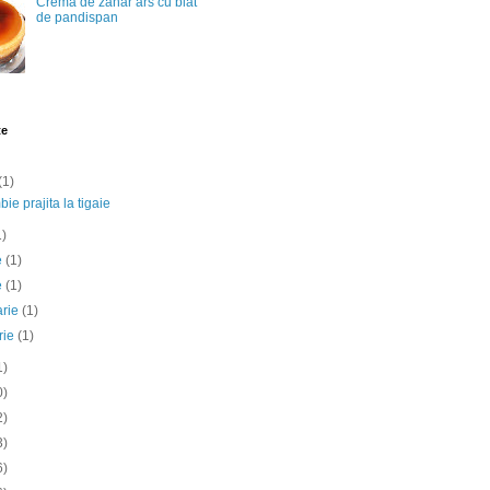
Crema de zahar ars cu blat
de pandispan
te
(1)
ie prajita la tigaie
1)
ie
(1)
e
(1)
arie
(1)
rie
(1)
1)
0)
2)
3)
6)