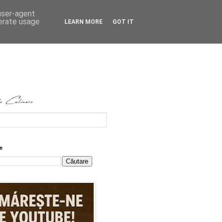
 user-agent
nerate usage
LEARN MORE
GOT IT
e