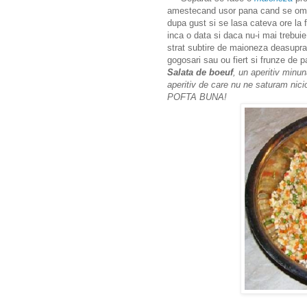
amestecand usor pana cand se omog
dupa gust si se lasa cateva ore la 
inca o data si daca nu-i mai trebui
strat subtire de maioneza deasupra 
gogosari sau ou fiert si frunze de p
Salata de boeuf
, un aperitiv minun
aperitiv de care nu ne saturam nic
POFTA BUNA!