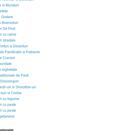
 si Muraturi
etete
si Gratare
i Branzeturi
i De Post
i cu carne
i stradale
Torturi si Deserturi
e Panificatie si Patiserie
e Craciun
munitate
e inghetata
aditionale de Pasti
 Dressinguri
esh-uri si Smoothie-uri
suri si Ciorbe
i cu legume
i cu paste
i cu peste
egetariene
rumusete