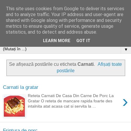
This site uses cookies from Google to deliver its services
and to analyze traffic. Your IP address and user-agent are
shared with Google along with performance and security
metrics to ensure quality of service, generate usage
statistics, and to detect and address abuse.
LEARN MORE
GOT IT
▼
Se afișează postările cu eticheta
Carnati
.
Afișați toate
postările
Carnati la gratar
›
Reteta Carnati De Casa Din Carne De Porc La
Gratar O reteta de mancare rapida foarte des
intalnita atat acasa cat si servita la ...
Friptura de porc