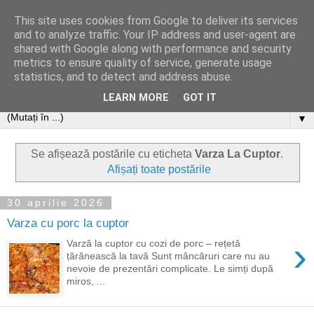
This site uses cookies from Google to deliver its services
and to analyze traffic. Your IP address and user-agent are
shared with Google along with performance and security
metrics to ensure quality of service, generate usage
statistics, and to detect and address abuse.
LEARN MORE
GOT IT
▼
Se afișează postările cu eticheta
Varza La Cuptor
.
Afișați toate postările
30 aprilie 2026
Varza cu porc la cuptor
›
Varză la cuptor cu cozi de porc – rețetă
țărănească la tavă Sunt mâncăruri care nu au
nevoie de prezentări complicate. Le simți după
miros, ...