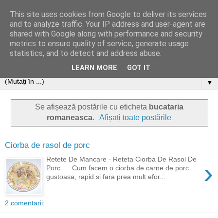
This site uses cookies from Google to deliver its services
and to analyze traffic. Your IP address and user-agent are
shared with Google along with performance and security
metrics to ensure quality of service, generate usage
statistics, and to detect and address abuse.
LEARN MORE
GOT IT
▼
Se afișează postările cu eticheta
bucataria
romaneasca
.
Afișați toate postările
Ciorba de rasol de porc
Retete De Mancare - Reteta Ciorba De Rasol De
›
Porc Cum facem o ciorba de carne de porc
gustoasa, rapid si fara prea mult efor...
2 comentarii: