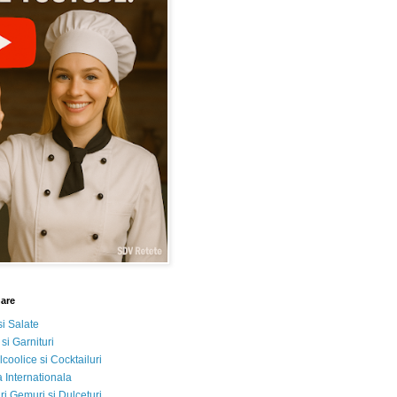
nare
si Salate
 si Garnituri
lcoolice si Cocktailuri
 Internationala
i Gemuri si Dulceturi