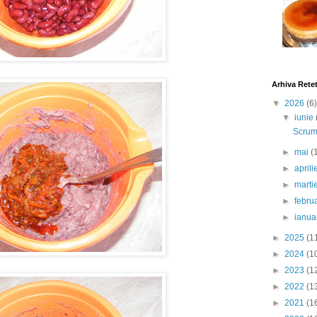
Arhiva Rete
▼
2026
(6)
▼
iunie
Scrumb
►
mai
(
►
april
►
marti
►
febru
►
ianua
►
2025
(1
►
2024
(1
►
2023
(1
►
2022
(1
►
2021
(1