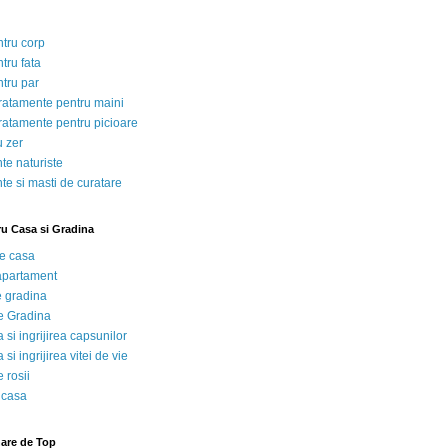
ntru corp
tru fata
ntru par
tratamente pentru maini
tratamente pentru picioare
u zer
te naturiste
te si masti de curatare
ru Casa si Gradina
de casa
 apartament
e gradina
e Gradina
 si ingrijirea capsunilor
 si ingrijirea vitei de vie
 rosii
 casa
nare de Top