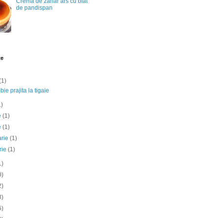
Crema de zahar ars cu blat
de pandispan
te
(1)
ie prajita la tigaie
1)
ie
(1)
e
(1)
arie
(1)
rie
(1)
1)
0)
2)
3)
6)