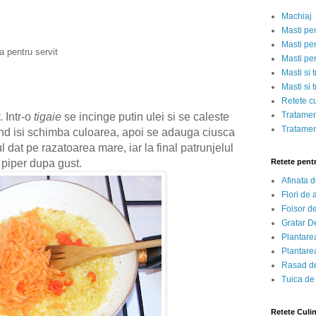
Machiaj
Masti pe
Masti pen
a pentru servit
Masti pe
Masti si 
Masti si 
Retete c
Tratamen
. Intr-o
tigaie
se incinge putin ulei si se caleste
Tratamen
nd isi schimba culoarea, apoi se adauga ciusca
 dat pe razatoarea mare, iar la final patrunjelul
i piper dupa gust.
Retete pent
Afinata 
Flori de
Foisor d
Gratar D
Plantarea
Plantarea
Rasad de
Tuica de
Retete Culi