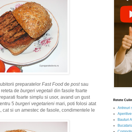
iubitorii preparatelor
Fast Food
de
post
sau
 reteta de
burgeri vegetali
din fasole foarte
 preparati foarte simplu si usor, avand un gust
Retete Culi
pentru 5
burgeri vegetarieni
mari, poti folosi atat
Antreuri 
, cat si un amestec de fasole, condimentele le
Aperitive
Bauturi A
Bucataria
Compotur