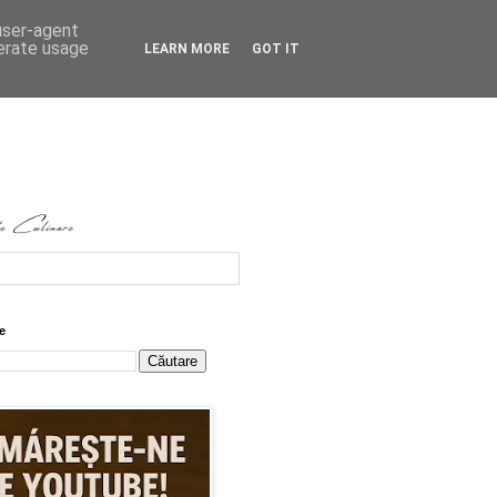
 user-agent
nerate usage
LEARN MORE
GOT IT
e