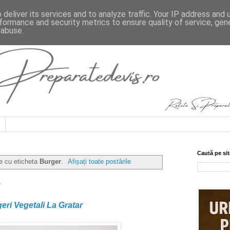
deliver its services and to analyze traffic. Your IP address and
formance and security metrics to ensure quality of service, ge
 abuse.
Caută pe sit
le cu eticheta
Burger
.
Afișați toate postările
e
eri Vegetali La Gratar