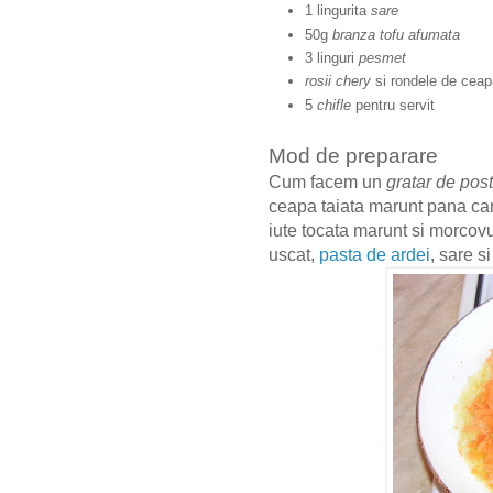
1 lingurita
sare
50g
branza tofu afumata
3 linguri
pesmet
rosii chery
si rondele de ceap
5
chifle
pentru servit
Mod de preparare
Cum facem un
gratar de post
ceapa taiata marunt pana ca
iute tocata marunt si morcovul
uscat,
pasta de ardei
, sare s