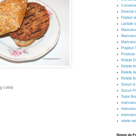
Conserve
Diverse r
Fripturi 
Lactate s
Mancarur
Mancarur
Mancarur
Prajituri 
Produse d
Retete D
Retete I
Retete d
Retete tr
Sosuri si
g cutia)
Sucuri Fr
Supe Bor
mancarur
mancarur
mancarur
retete v
Retete de F