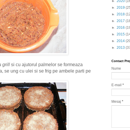
►
2020
(1
►
2019
(2
►
2018
(1
►
2017
(1
►
2016
(1
►
2015
(1
►
2014
(2
►
2013
(3
Contact Pre
u
grill
si cu ajutorul palmelor se formeaza
Nume
a, se ung cu ulei si se frig pe ambele parti pe
E-mail
*
Mesaj
*