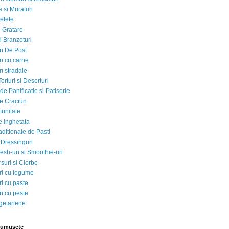
 si Muraturi
etete
si Gratare
i Branzeturi
i De Post
i cu carne
i stradale
Torturi si Deserturi
e Panificatie si Patiserie
e Craciun
munitate
e inghetata
aditionale de Pasti
 Dressinguri
esh-uri si Smoothie-uri
suri si Ciorbe
i cu legume
i cu paste
i cu peste
egetariene
rumusete