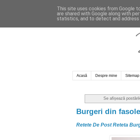
This site uses cookies from Google to 
are shared with Google along with per
statistics, and to detect and address
Acasă
Despre mine
Sitemap
Se afișează postări
Burgeri din fasol
Retete De Post Reteta Burg