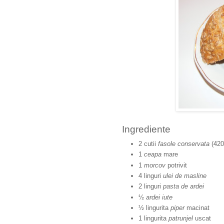
Ingrediente
2 cutii
fasole conservata
(420
1
ceapa
mare
1
morcov
potrivit
4 linguri
ulei de masline
2 linguri
pasta de ardei
½
ardei iute
½ lingurita
piper
macinat
1 lingurita
patrunjel
uscat