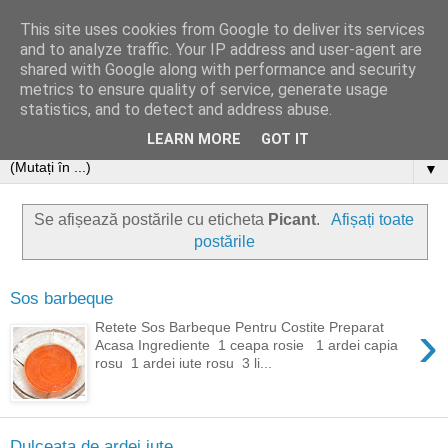
This site uses cookies from Google to deliver its services
and to analyze traffic. Your IP address and user-agent are
shared with Google along with performance and security
metrics to ensure quality of service, generate usage
statistics, and to detect and address abuse.
LEARN MORE
GOT IT
▼
Se afișează postările cu eticheta
Picant
.
Afișați toate
postările
Sos barbeque
›
Retete Sos Barbeque Pentru Costite Preparat
Acasa Ingrediente 1 ceapa rosie 1 ardei capia
rosu 1 ardei iute rosu 3 li...
Dulceata de ardei iute