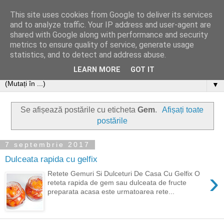
This site uses cookies from Google to deliver its services
and to analyze traffic. Your IP address and user-agent are
shared with Google along with performance and security
metrics to ensure quality of service, generate usage
statistics, and to detect and address abuse.
LEARN MORE
GOT IT
▼
Se afișează postările cu eticheta
Gem
.
Afișați toate
postările
7 septembrie 2017
Dulceata rapida cu gelfix
›
Retete Gemuri Si Dulceturi De Casa Cu Gelfix O
reteta rapida de gem sau dulceata de fructe
preparata acasa este urmatoarea rete...