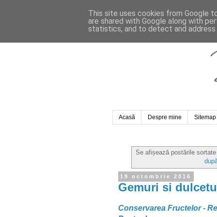
This site uses cookies from Google to 
are shared with Google along with per
statistics, and to detect and address
Acasă
Despre mine
Sitemap
Se afișează postările sortat
după
19 octombrie 2016
Gemuri si dulcetu
Conservarea Fructelor - R