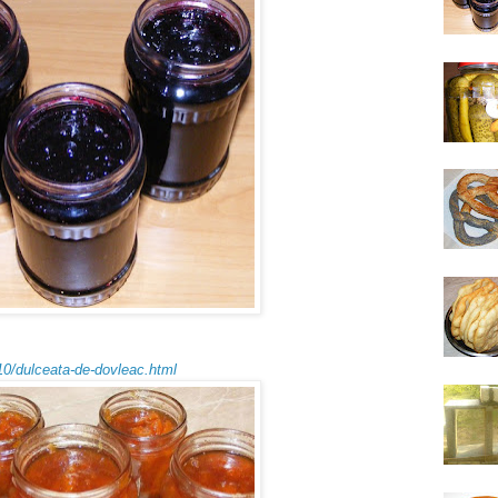
10/dulceata-de-dovleac.html