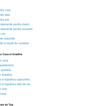
ntru corp
tru fata
ntru par
tratamente pentru maini
tratamente pentru picioare
u zer
te naturiste
te si masti de curatare
ru Casa si Gradina
de casa
 apartament
e gradina
e Gradina
 si ingrijirea capsunilor
 si ingrijirea vitei de vie
 rosii
 casa
nare de Top