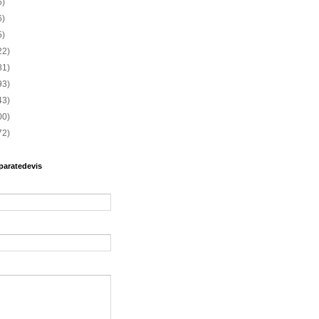
6)
6)
5)
22)
81)
93)
43)
00)
72)
paratedevis