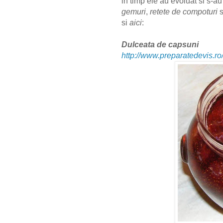
in timp ele au evoluat si s-au 
gemuri
,
retete de compoturi
s
si
aici
:
Dulceata de capsuni
http://www.preparatedevis.r