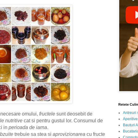
Retete Culi
Antreuri 
 necesare omului,
fructele
sunt deosebit de
Aperitive
ile nutritive
cat si pentru gustul lor. Consumul de
Bauturi A
i in
perioada de iarna
.
Bucataria
bzuite
trebuie sa stea si
aprovizionarea
cu fructe
Compotur