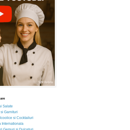
nare
si Salate
 si Garnituri
lcoolice si Cocktailuri
 Internationala
i Gemuri si Dulceturi