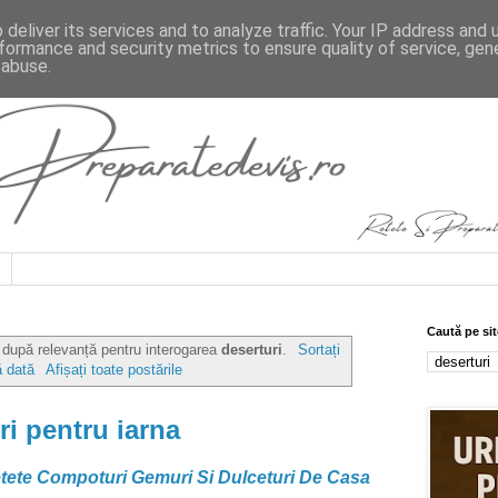
deliver its services and to analyze traffic. Your IP address and
formance and security metrics to ensure quality of service, ge
 abuse.
Caută pe sit
e după relevanță pentru interogarea
deserturi
.
Sortați
 dată
Afișați toate postările
ri pentru iarna
etete Compoturi Gemuri Si Dulceturi De Casa