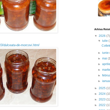
Arhiva Rete
▼
2026
(7)
▼
iulie
(
10/dulceata-de-morcovi.html
Cotlet
►
iunie
►
mai
(
►
april
►
marti
►
febru
►
ianua
►
2025
(1
►
2024
(1
►
2023
(1
►
2022
(1