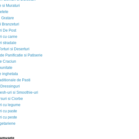
 si Muraturi
etete
si Gratare
i Branzeturi
i De Post
i cu carne
i stradale
Torturi si Deserturi
e Panificatie si Patiserie
e Craciun
munitate
e inghetata
aditionale de Pasti
 Dressinguri
esh-uri si Smoothie-uri
suri si Ciorbe
i cu legume
i cu paste
i cu peste
egetariene
rumusete