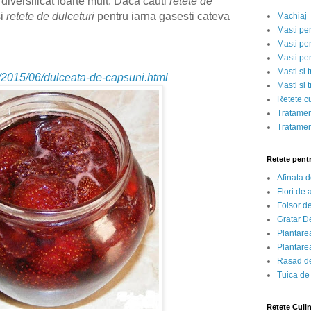
diversificat foarte mult.
Daca cauti
retete de
i
retete de dulceturi
pentru iarna gasesti cateva
Machiaj
Masti pe
Masti pen
Masti pe
Masti si 
o/2015/06/dulceata-de-capsuni.html
Masti si 
Retete c
Tratamen
Tratamen
Retete pent
Afinata 
Flori de
Foisor d
Gratar D
Plantarea
Plantarea
Rasad de
Tuica de
Retete Culi