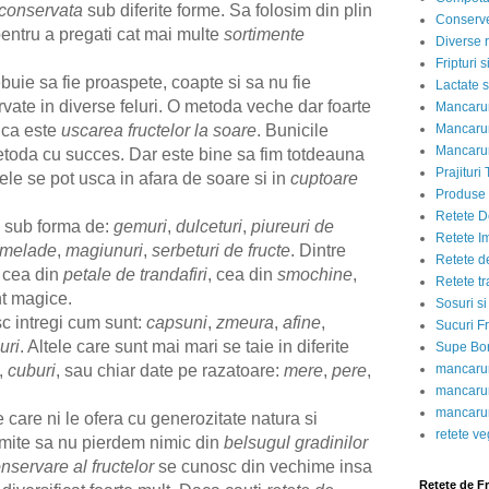
conservata
sub diferite forme. Sa folosim din plin
Conserve
entru a pregati cat mai multe
sortimente
Diverse r
Fripturi 
buie sa fie proaspete, coapte si sa nu fie
Lactate s
ervate in diverse feluri. O metoda veche dar foarte
Mancarur
Mancarur
ica este
uscarea fructelor la soare
.
Bunicile
Mancarur
etoda cu succes.
Dar este bine sa fim totdeauna
Prajituri 
ele se pot usca in afara de soare si in
cuptoare
Produse d
Retete D
sub forma de:
gemuri
,
dulceturi
,
piureuri de
Retete I
melade
,
magiunuri
,
serbeturi de fructe
. Dintre
Retete d
, cea din
petale de trandafiri
, cea din
smochine
,
Retete tr
t magice.
Sosuri si
c intregi cum sunt:
capsuni
,
zmeura
,
afine
,
Sucuri Fr
uri
. Altele care sunt mai mari se taie in diferite
Supe Bor
mancarur
,
cuburi
, sau chiar date pe razatoare:
mere
,
pere
,
mancarur
mancarur
 care ni le ofera cu generozitate natura si
retete v
mite sa nu pierdem nimic din
belsugul gradinilor
servare al fructelor
se cunosc din vechime insa
Retete de F