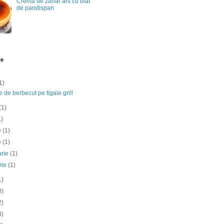
Crema de zahar ars cu blat
de pandispan
te
1)
e de berbecut pe tigaie grill
(1)
1)
ie
(1)
e
(1)
arie
(1)
rie
(1)
1)
0)
2)
3)