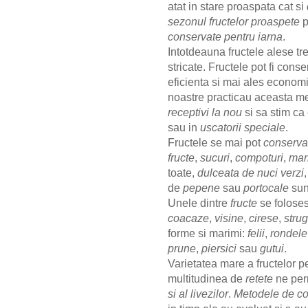
atat in stare proaspata cat si
sezonul fructelor proaspete
p
conservate pentru iarna
.
Intotdeauna fructele alese tre
stricate. Fructele pot fi cons
eficienta si mai ales econom
noastre practicau aceasta m
receptivi la nou
si sa stim ca 
sau in
uscatorii speciale
.
Fructele se mai pot
conserva
fructe
,
sucuri
,
compoturi
,
mar
toate,
dulceata de nuci verzi
de
pepene
sau
portocale
sun
Unele dintre
fructe
se foloses
coacaze
,
visine
,
cirese
,
strug
forme si marimi:
felii
,
rondele
prune
,
piersici
sau
gutui
.
Varietatea mare a fructelor pe
multitudinea de
retete
ne per
si al livezilor
.
Metodele de con