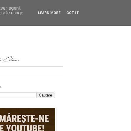
 user-agent
nerate usage
LEARN MORE
GOT IT
e