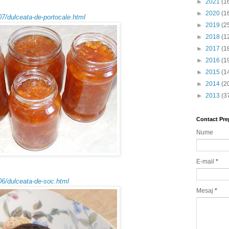
►
2021
(1
►
2020
(1
07/dulceata-de-portocale.html
►
2019
(2
►
2018
(1
►
2017
(1
►
2016
(1
►
2015
(1
►
2014
(2
►
2013
(3
Contact Pre
Nume
E-mail
*
06/dulceata-de-soc.html
Mesaj
*