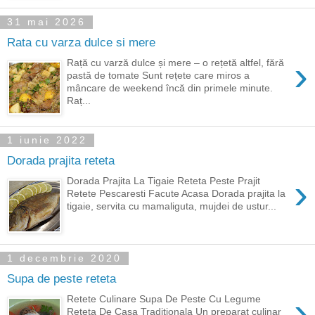
31 mai 2026
Rata cu varza dulce si mere
›
Rață cu varză dulce și mere – o rețetă altfel, fără
pastă de tomate Sunt rețete care miros a
mâncare de weekend încă din primele minute.
Raț...
1 iunie 2022
Dorada prajita reteta
›
Dorada Prajita La Tigaie Reteta Peste Prajit
Retete Pescaresti Facute Acasa Dorada prajita la
tigaie, servita cu mamaliguta, mujdei de ustur...
1 decembrie 2020
Supa de peste reteta
›
Retete Culinare Supa De Peste Cu Legume
Reteta De Casa Traditionala Un preparat culinar