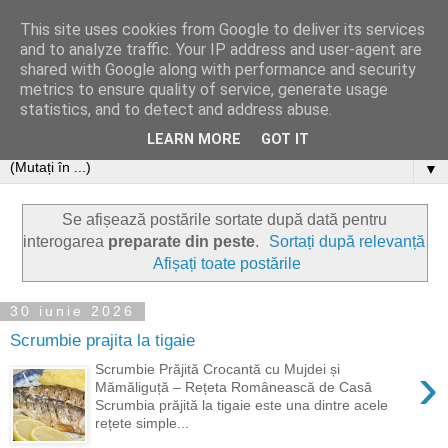
This site uses cookies from Google to deliver its services
and to analyze traffic. Your IP address and user-agent are
shared with Google along with performance and security
metrics to ensure quality of service, generate usage
statistics, and to detect and address abuse.
LEARN MORE
GOT IT
▼
Se afișează postările sortate după dată pentru
interogarea
preparate din peste
.
Sortați după relevanță
Afișați toate postările
30 iunie 2026
Scrumbie prajita la tigaie
›
Scrumbie Prăjită Crocantă cu Mujdei și
Mămăliguță – Rețeta Românească de Casă
Scrumbia prăjită la tigaie este una dintre acele
rețete simple...