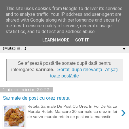
This site uses cookies from Google to deliver its services
and to analyze traffic. Your IP address and user-agent are
shared with Google along with performance and security
metrics to ensure quality of service, generate usage
statistics, and to detect and address abuse.
LEARN MORE
GOT IT
▼
Se afișează postările sortate după dată pentru
interogarea
sarmale
.
Sortați după relevanță
Afișați
toate postările
1 decembrie 2022
Sarmale de post cu orez reteta
›
Reteta Sarmale De Post Cu Orez In Foi De Varza
Murata Retete Mancare 30 sarmale cu orez in foi
de varza murata reteta de post ca la manastir...