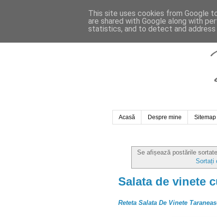
This site uses cookies from Google to 
are shared with Google along with per
statistics, and to detect and address
Acasă
Despre mine
Sitemap
Se afișează postările sortat
Sortați
Salata de vinete c
Reteta Salata De Vinete Taraneas