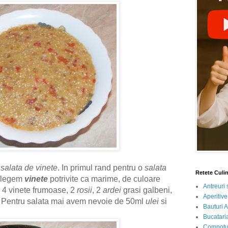
alata de vinete
. In primul rand pentru o
salata
Retete Culi
 alegem
vinete
potrivite ca marime, de culoare
Antreuri 
 4 vinete frumoase, 2
rosii
, 2
ardei
grasi galbeni,
Aperitive
. Pentru salata mai avem nevoie de 50ml
ulei
si
Bauturi A
Bucataria
Compotur