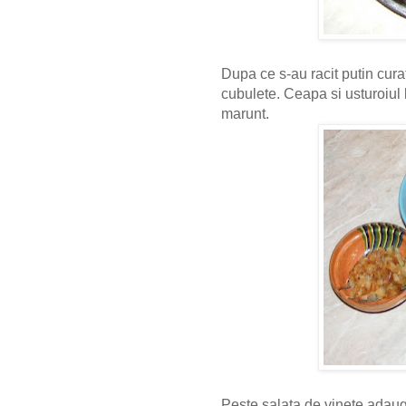
Dupa ce s-au racit putin cura
cubulete. Ceapa si usturoiul 
marunt.
Peste salata de vinete adaug