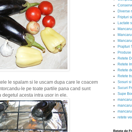
Conserve
Diverse r
Fripturi 
Lactate s
Mancarur
Mancarur
Mancarur
Prajituri 
Produse d
Retete D
Retete I
Retete d
Retete tr
tele le spalam si le uscam dupa care le coacem
Sosuri si
Sucuri Fr
intorcandu-le pe toate partile pana cand sunt
Supe Bor
 degetul acesta intra usor in ele.
mancarur
mancarur
mancarur
retete v
Retete de F