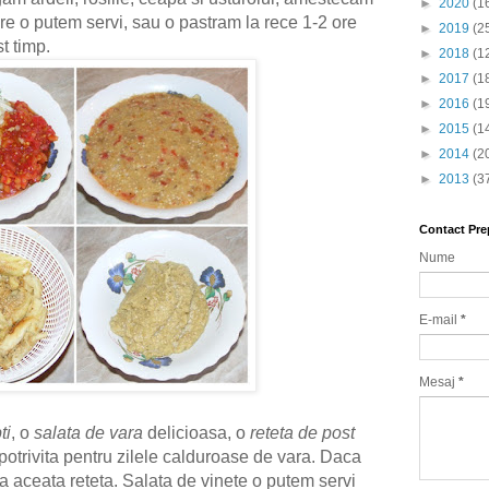
►
2020
(1
e o putem servi, sau o pastram la rece 1-2 ore
►
2019
(2
st timp.
►
2018
(1
►
2017
(1
►
2016
(1
►
2015
(1
►
2014
(2
►
2013
(3
Contact Pre
Nume
E-mail
*
Mesaj
*
ti
, o
salata de vara
delicioasa, o
reteta de post
potrivita pentru zilele calduroase de vara. Daca
 aceata reteta. Salata de vinete o putem servi