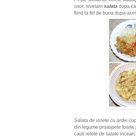
usor, nivelam
salata
dupa car
fiind la fel de buna dupa ace
Salata de vinete cu ardei cop
din legume proaspete foarte 
cauti
retete de salate
incearca