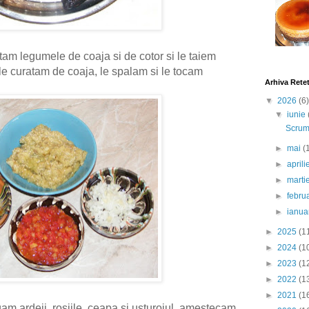
tam legumele de coaja si de cotor si le taiem
le curatam de coaja, le spalam si le tocam
Arhiva Rete
▼
2026
(6)
▼
iunie
Scrumb
►
mai
(
►
april
►
marti
►
febru
►
ianua
►
2025
(1
►
2024
(1
►
2023
(1
►
2022
(1
►
2021
(1
am ardeii, rosiile, ceapa si usturoiul, amestecam