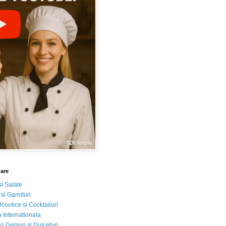
nare
si Salate
 si Garnituri
lcoolice si Cocktailuri
 Internationala
i Gemuri si Dulceturi