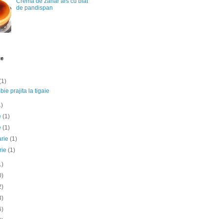
Crema de zahar ars cu blat
de pandispan
te
(1)
ie prajita la tigaie
1)
ie
(1)
e
(1)
arie
(1)
rie
(1)
1)
0)
2)
3)
6)