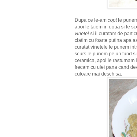
Dupa ce le-am
copt
le punem 
apoi le taiem in doua si le 
vinetei
si il curatam de parti
clatim cu foarte putina apa a
curatat vinetele le punem int
scurs le punem pe un fund si
ceramica, apoi le rasturnam 
frecam cu ulei pana cand de
culoare mai deschisa.