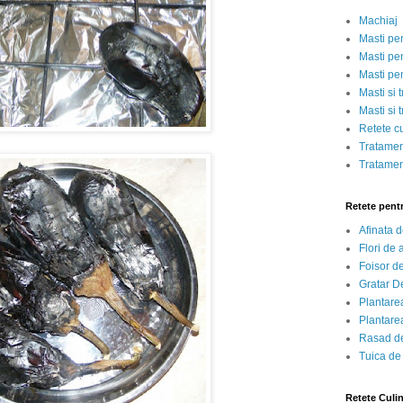
Machiaj
Masti pe
Masti pen
Masti pe
Masti si 
Masti si 
Retete c
Tratamen
Tratamen
Retete pent
Afinata 
Flori de
Foisor d
Gratar D
Plantarea
Plantarea
Rasad de
Tuica de
Retete Culi