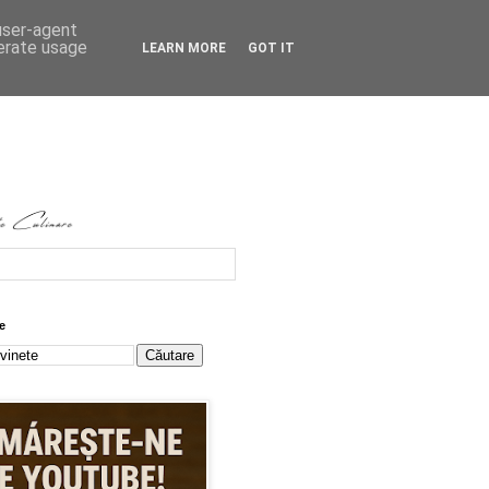
 user-agent
nerate usage
LEARN MORE
GOT IT
e