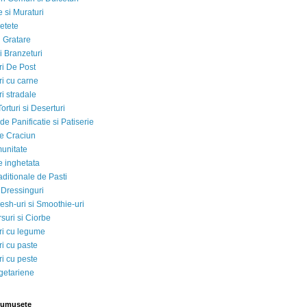
 si Muraturi
etete
si Gratare
i Branzeturi
i De Post
i cu carne
i stradale
Torturi si Deserturi
e Panificatie si Patiserie
e Craciun
munitate
e inghetata
aditionale de Pasti
 Dressinguri
esh-uri si Smoothie-uri
suri si Ciorbe
i cu legume
i cu paste
i cu peste
egetariene
rumusete