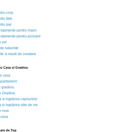
ntru corp
tru fata
ntru par
tratamente pentru maini
tratamente pentru picioare
u zer
te naturiste
te si masti de curatare
ru Casa si Gradina
de casa
 apartament
e gradina
e Gradina
 si ingrijirea capsunilor
 si ingrijirea vitei de vie
 rosii
 casa
nare de Top