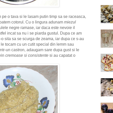
pe o tava si le lasam putin timp sa se raceasca,
scoatem cotorul. Cu o lingura adunam
miezul
culele negre ramase, iar daca este nevoie il
stfel incat sa nu i se piarda gustul. Dupa ce am
r-o sita sa se scurga de zeama, iar dupa ce s-au
 le tocam cu un cutit special din lemm sau
intr-un castron, adaugam sare dupa gust si le
vin
cremoase si consistente
si au capatat o