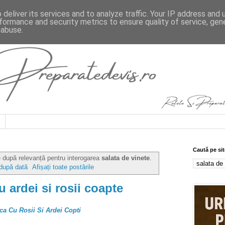
deliver its services and to analyze traffic. Your IP address and
formance and security metrics to ensure quality of service, ge
 abuse.
Caută pe sit
e după relevanță pentru interogarea
salata de vinete
.
 după dată
Afișați toate postările
u ardei si rosii coapte
ca Cu Rosii Si Ardei Copti