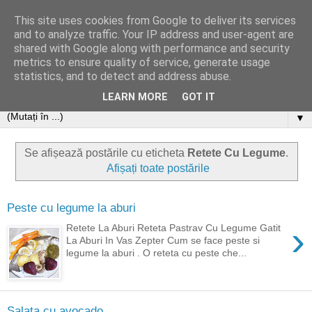
This site uses cookies from Google to deliver its services
and to analyze traffic. Your IP address and user-agent are
shared with Google along with performance and security
metrics to ensure quality of service, generate usage
statistics, and to detect and address abuse.
LEARN MORE
GOT IT
▼
Se afișează postările cu eticheta
Retete Cu Legume
.
Afișați toate postările
Peste cu legume la aburi
›
Retete La Aburi Reteta Pastrav Cu Legume Gatit
La Aburi In Vas Zepter Cum se face peste si
legume la aburi . O reteta cu peste che...
Salata cu avocado