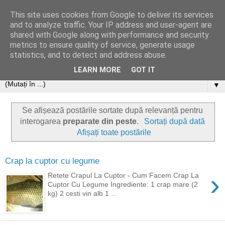
This site uses cookies from Google to deliver its services
and to analyze traffic. Your IP address and user-agent are
shared with Google along with performance and security
metrics to ensure quality of service, generate usage
statistics, and to detect and address abuse.
LEARN MORE
GOT IT
▼
Se afișează postările sortate după relevanță pentru
interogarea
preparate din peste
.
Sortați după dată
Afișați toate postările
Crap la cuptor cu legume
›
Retete Crapul La Cuptor - Cum Facem Crap La
Cuptor Cu Legume Ingrediente: 1 crap mare (2
kg) 2 cesti vin alb 1 ...