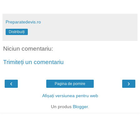
Preparatedevis.ro
Distribuiți
Niciun comentariu:
Trimiteți un comentariu
‹
›
Pagina de pornire
Afișați versiunea pentru web
Un produs
Blogger
.