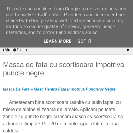
This site uses cookies from Google to deliver its services
and to analyze traffic. Your IP address and user-agent are
shared with Google along with performance and security
metrics to ensure quality of service, generate usage
statistics, and to detect and address abuse.
LEARN MORE
GOT IT
▼
Masca de fata cu scortisoara impotriva
puncte negre
Masca De Fata
–
Masti Pentru Fata Impotriva Punctelor Negre
Amestecam bine scortisoara rasnita cu putin lapte, cu
miere de albine si zeama de lamaie. Aplicam pe toate
zonele cu puncte negre si lasam
masca cu scortisoara
sa
actioneze timp de 15 - 20 de minute. Apoi clatim cu apa
calduta.