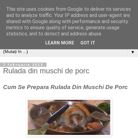
This site uses cookies from Google to deliver its services
and to analyze traffic. Your IP address and user-agent are
shared with Google along with performance and security
metrics to ensure quality of service, generate usage
statistics, and to detect and address abuse.
LEARN MORE
GOT IT
▼
7 februarie 2013
Rulada din muschi de porc
Cum Se Prepara Rulada Din Muschi De Porc