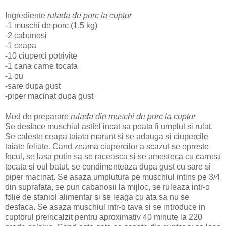
Ingrediente
rulada de porc la cuptor
-1 muschi de porc (1,5 kg)
-2 cabanosi
-1 ceapa
-10 ciuperci potrivite
-1 cana carne tocata
-1 ou
-sare dupa gust
-piper macinat dupa gust
Mod de preparare
rulada din muschi de porc la cuptor
Se desface muschiul astfel incat sa poata fi umplut si rulat.
Se caleste ceapa taiata marunt si se adauga si ciupercile
taiate feliute. Cand zeama ciupercilor a scazut se opreste
focul, se lasa putin sa se raceasca si se amesteca cu carnea
tocata si oul batut, se condimenteaza dupa gust cu sare si
piper macinat. Se asaza umplutura pe muschiul intins pe 3/4
din suprafata, se pun cabanosii la mijloc, se ruleaza intr-o
folie de staniol alimentar si se leaga cu ata sa nu se
desfaca. Se asaza muschiul intr-o tava si se introduce in
cuptorul preincalzit pentru aproximativ 40 minute la 220