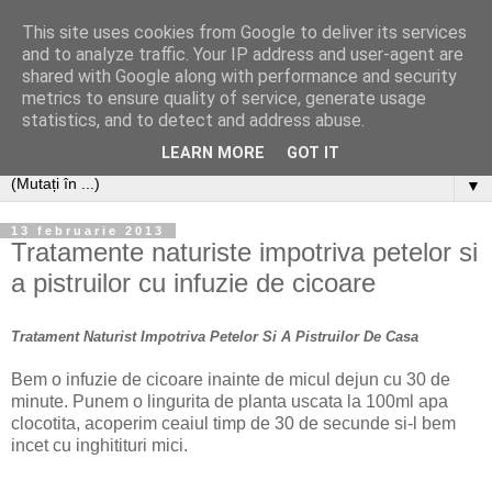
This site uses cookies from Google to deliver its services
and to analyze traffic. Your IP address and user-agent are
shared with Google along with performance and security
metrics to ensure quality of service, generate usage
statistics, and to detect and address abuse.
LEARN MORE
GOT IT
▼
13 februarie 2013
Tratamente naturiste impotriva petelor si
a pistruilor cu infuzie de cicoare
Tratament Naturist Impotriva Petelor Si A Pistruilor De Casa
Bem o infuzie de cicoare inainte de micul dejun cu 30 de
minute. Punem o lingurita de planta uscata la 100ml apa
clocotita, acoperim ceaiul timp de 30 de secunde si-l bem
incet cu inghitituri mici.