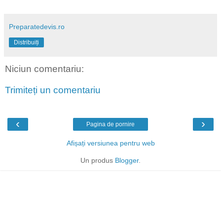
Preparatedevis.ro
Distribuiți
Niciun comentariu:
Trimiteți un comentariu
‹
›
Pagina de pornire
Afișați versiunea pentru web
Un produs
Blogger
.