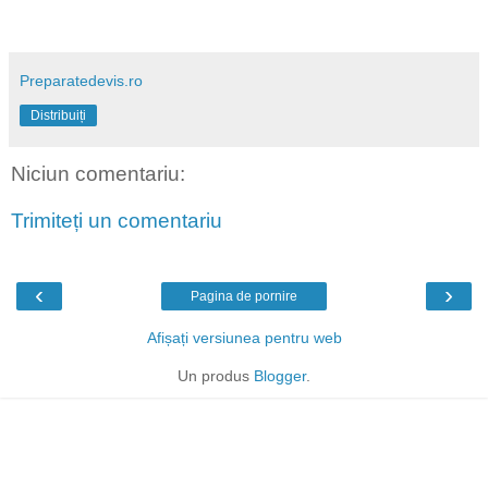
Preparatedevis.ro
Distribuiți
Niciun comentariu:
Trimiteți un comentariu
‹
›
Pagina de pornire
Afișați versiunea pentru web
Un produs
Blogger
.