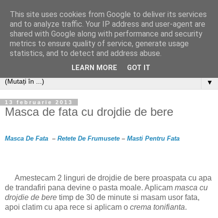
This site uses cookies from Google to deliver its services
and to analyze traffic. Your IP address and user-agent are
shared with Google along with performance and security
metrics to ensure quality of service, generate usage
statistics, and to detect and address abuse.
LEARN MORE
GOT IT
▼
13 februarie 2013
Masca de fata cu drojdie de bere
Masca De Fata
–
Retete De Frumusete
–
Masti Pentru Fata
Amestecam 2 linguri de drojdie de bere proaspata cu apa
de trandafiri pana devine o pasta moale. Aplicam
masca cu
drojdie de bere
timp de 30 de minute si masam usor fata,
apoi clatim cu apa rece si aplicam o
crema tonifianta
.