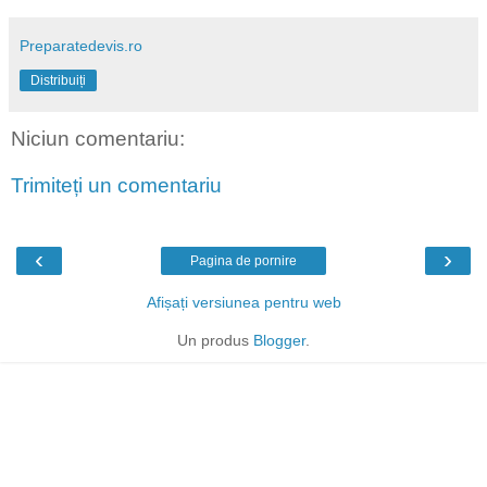
Preparatedevis.ro
Distribuiți
Niciun comentariu:
Trimiteți un comentariu
‹
›
Pagina de pornire
Afișați versiunea pentru web
Un produs
Blogger
.