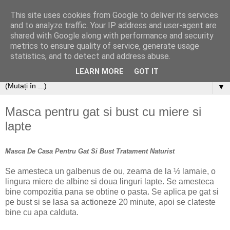
This site uses cookies from Google to deliver its services
and to analyze traffic. Your IP address and user-agent are
shared with Google along with performance and security
metrics to ensure quality of service, generate usage
statistics, and to detect and address abuse.
LEARN MORE
GOT IT
▼
Masca pentru gat si bust cu miere si
lapte
Masca De Casa Pentru Gat Si Bust
Tratament Naturist
Se amesteca un galbenus de ou, zeama de la ½ lamaie, o
lingura miere de albine si doua linguri lapte. Se amesteca
bine compozitia pana se obtine o pasta. Se aplica pe gat si
pe bust si se lasa sa actioneze 20 minute, apoi se clateste
bine cu apa calduta.