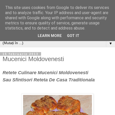
This site uses cookies from Google to deliver its services
and to analyze traffic. Your IP address and user-agent are
shared with Google along with performance and security
metrics to ensure quality of service, generate usage
statistics, and to detect and address abuse.
LEARN MORE
GOT IT
▼
15 februarie 2013
Mucenici Moldovenesti
Retete Culinare Mucenici Moldovenesti
Sau
Sfintisori Reteta De Casa Traditionala