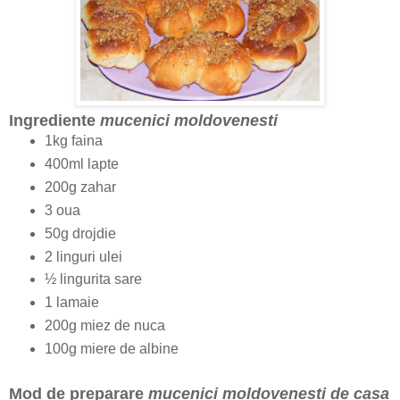
Ingrediente
mucenici moldovenesti
1kg faina
400ml lapte
200g zahar
3 oua
50g drojdie
2 linguri ulei
½ lingurita sare
1 lamaie
200g miez de nuca
100g miere de albine
Mod de preparare
mucenici moldovenesti de casa