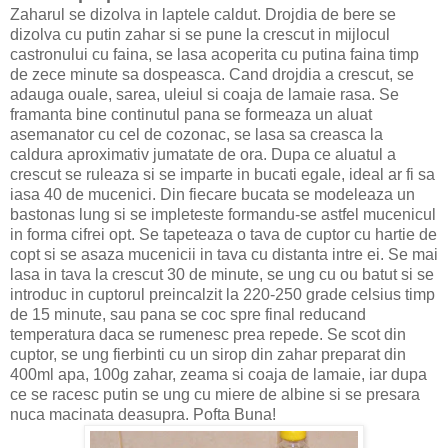
Zaharul
se dizolva in
laptele caldut
.
Drojdia de bere
se
dizolva cu putin
zahar
si se pune la crescut in mijlocul
castronului cu
faina
, se lasa acoperita cu putina faina timp
de zece minute sa
dospeasca
. Cand drojdia a crescut
, se
adauga
ouale
,
sarea, uleiul
si
coaja de lamaie
rasa.
Se
framanta
bine continutul pana se formeaza un
aluat
asemanator cu cel de
cozonac,
se lasa sa creasca la
caldura aproximativ jumatate de ora. Dupa ce
aluatul
a
crescut se ruleaza si se imparte in bucati egale, ideal ar fi sa
iasa
40 de mucenici
. Din fiecare bucata
se modeleaza un
bastonas
lung si se impleteste formandu-se astfel
mucenicul
in forma cifrei opt.
Se
tapeteaza
o tava de cuptor cu
hartie de
copt
si se asaza
mucenicii
in tava cu distanta intre ei. Se mai
lasa in tava la crescut 30 de minute, se ung cu ou batut si se
introduc in cuptorul preincalzit la 220-250 grade celsius timp
de 15 minute, sau pana se coc spre final reducand
temperatura daca se rumenesc prea repede. Se scot din
cuptor, se ung fierbinti cu un
sirop din zahar
preparat din
400ml
apa
, 100g
zahar
,
zeama si coaja de lamaie
, iar dupa
ce se racesc putin se ung cu
miere de albine
si se presara
nuca macinata
deasupra.
Pofta Buna!