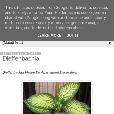
This site uses cookies from Google to deliver its services
and to analyze traffic. Your IP address and user-agent are
shared with Google along with performance and security
metrics to ensure quality of service, generate usage
statistics, and to detect and address abuse.
LEARN MORE
GOT IT
▼
17 februarie 2013
Dieffenbachia
Dieffenbachia Floare De Apartament Decorativa